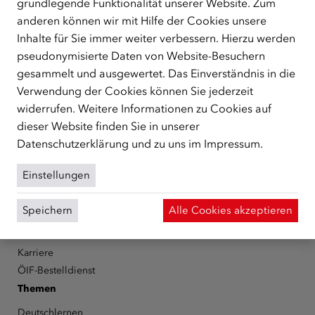
grundlegende Funktionalität unserer Website. Zum
ÜBER UNS
anderen können wir mit Hilfe der Cookies unsere
Der Österreichische Integrationsfonds (ÖIF) ist ein Fonds der
Inhalte für Sie immer weiter verbessern. Hierzu werden
Republik Österreich, der Flüchtlinge, subsidiär
pseudonymisierte Daten von Website-Besuchern
Schutzberechtigte, Vertriebene sowie Zuwander/innen als
gesammelt und ausgewertet. Das Einverständnis in die
zentrale Anlaufstelle bei der Integration in Österreich
Verwendung der Cookies können Sie jederzeit
unterstützt.
mehr
widerrufen. Weitere Informationen zu Cookies auf
Facebook
YouTube
Instagram
LinkedIn
dieser Website finden Sie in unserer
Datenschutzerklärung
und zu uns im
Impressum
.
Über den ÖIF
Einstellungen
Der Österreichische Integrationsfonds (ÖIF)
Organigramm
Speichern
Alle Cookies akzeptieren
Presse
Informationen erhalten
Karriere
ÖIF-Bestelldienst
Themen
Deutschlernen