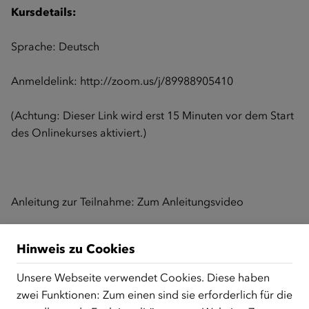
Kursdetails:
Sprache: Deutsch
Anmeldelink:
http://zoom.us/j/89988905410
(Achtung: Dieser Link wird erst 15 Minuten vor dem Start
des Onlinekurses aktiviert.)
Anleitung zur Teilnahme:
Zum Anleitungsvideo
Hinweis zu Cookies
Zurück zur Übersicht
Unsere Webseite verwendet Cookies. Diese haben
zwei Funktionen: Zum einen sind sie erforderlich für die