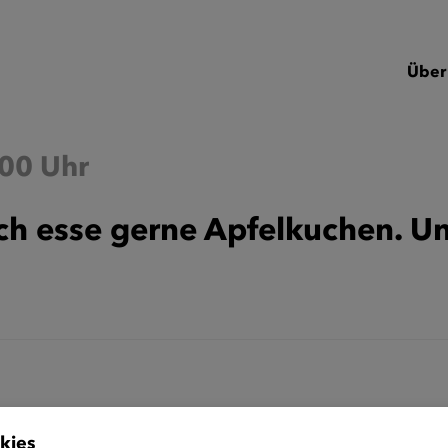
Über
:00 Uhr
 Ich esse gerne Apfelkuchen. 
kies