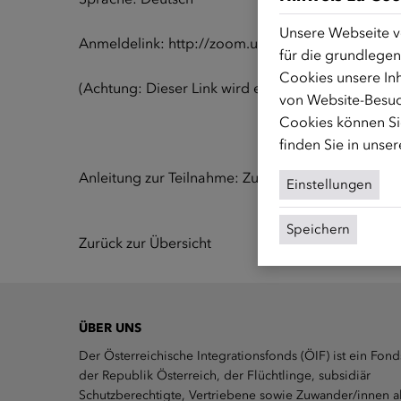
Unsere Webseite v
Anmeldelink:
http://zoom.us/j/89988905410
für die grundlegen
Cookies unsere Inh
(Achtung: Dieser Link wird erst 15 Minuten vor dem
von Website-Besuc
Cookies können Sie
finden Sie in unse
Anleitung zur Teilnahme:
Zum Anleitungsvideo
Einstellungen
Speichern
Zurück zur Übersicht
ÜBER UNS
Der Österreichische Integrationsfonds (ÖIF) ist ein Fond
der Republik Österreich, der Flüchtlinge, subsidiär
Schutzberechtigte, Vertriebene sowie Zuwander/innen a