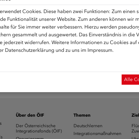
erwendet Cookies. Diese haben zwei Funktionen: Zum einen sin
de Funktionalität unserer Website. Zum anderen können wir mi
alte für Sie immer weiter verbessern. Hierzu werden pseudon
 Start des Onlinekurses aktiviert.)
hern gesammelt und ausgewertet. Das Einverständnis in die
 jederzeit widerrufen. Weitere Informationen zu Cookies auf
rer
Datenschutzerklärung
und zu uns im
Impressum
.
Alle C
Über den ÖIF
Themen
Zie
s
Der Österreichische
Deutschlernen
Flü
Integrationsfonds (ÖIF)
Zuw
Integrationsmaßnahmen
ls
Organigramm
Ukr