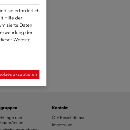
d sie erforderlich
t Hilfe der
ymisierte Daten
 Verwendung der
 dieser Website
ookies akzeptieren
lgruppen
Kontakt
chtlinge und
ÖIF-Bestelldienst
ander/innen
Impressum
ainische Vertriebene