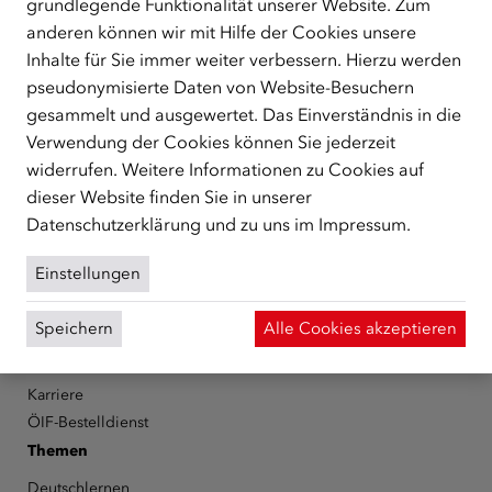
grundlegende Funktionalität unserer Website. Zum
ÜBER UNS
anderen können wir mit Hilfe der Cookies unsere
Der Österreichische Integrationsfonds (ÖIF) ist ein Fonds der
Inhalte für Sie immer weiter verbessern. Hierzu werden
Republik Österreich, der Flüchtlinge, subsidiär
pseudonymisierte Daten von Website-Besuchern
Schutzberechtigte, Vertriebene sowie Zuwander/innen als
gesammelt und ausgewertet. Das Einverständnis in die
zentrale Anlaufstelle bei der Integration in Österreich
Verwendung der Cookies können Sie jederzeit
unterstützt.
mehr
widerrufen. Weitere Informationen zu Cookies auf
Facebook
YouTube
Instagram
LinkedIn
dieser Website finden Sie in unserer
Datenschutzerklärung
und zu uns im
Impressum
.
Über den ÖIF
Einstellungen
Der Österreichische Integrationsfonds (ÖIF)
Organigramm
Speichern
Alle Cookies akzeptieren
Presse
Informationen erhalten
Karriere
ÖIF-Bestelldienst
Themen
Deutschlernen