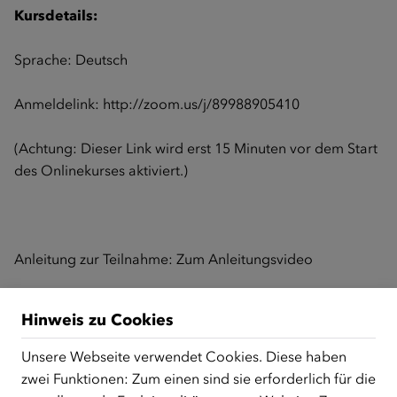
Kursdetails:
Sprache: Deutsch
Anmeldelink:
http://zoom.us/j/89988905410
(Achtung: Dieser Link wird erst 15 Minuten vor dem Start
des Onlinekurses aktiviert.)
Anleitung zur Teilnahme:
Zum Anleitungsvideo
Hinweis zu Cookies
Zurück zur Übersicht
Unsere Webseite verwendet Cookies. Diese haben
zwei Funktionen: Zum einen sind sie erforderlich für die