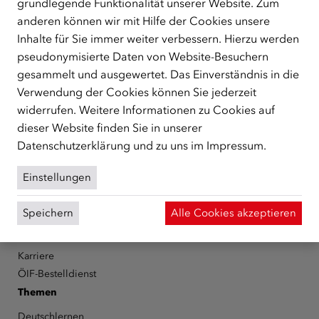
grundlegende Funktionalität unserer Website. Zum
ÜBER UNS
anderen können wir mit Hilfe der Cookies unsere
Der Österreichische Integrationsfonds (ÖIF) ist ein Fonds der
Inhalte für Sie immer weiter verbessern. Hierzu werden
Republik Österreich, der Flüchtlinge, subsidiär
pseudonymisierte Daten von Website-Besuchern
Schutzberechtigte, Vertriebene sowie Zuwander/innen als
gesammelt und ausgewertet. Das Einverständnis in die
zentrale Anlaufstelle bei der Integration in Österreich
Verwendung der Cookies können Sie jederzeit
unterstützt.
mehr
widerrufen. Weitere Informationen zu Cookies auf
Facebook
YouTube
Instagram
LinkedIn
dieser Website finden Sie in unserer
Datenschutzerklärung
und zu uns im
Impressum
.
Über den ÖIF
Einstellungen
Der Österreichische Integrationsfonds (ÖIF)
Organigramm
Speichern
Alle Cookies akzeptieren
Presse
Informationen erhalten
Karriere
ÖIF-Bestelldienst
Themen
Deutschlernen