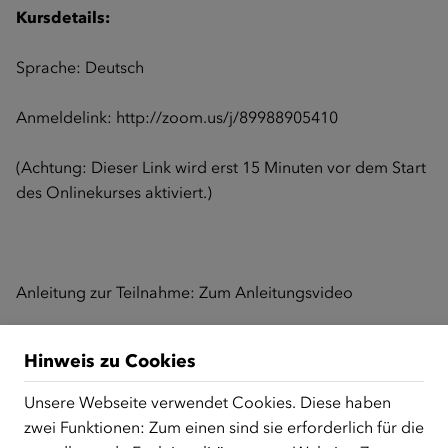
Kursdetails:
Sprache: Deutsch
Anmeldelink:
http://zoom.us/j/89988905410
(Achtung: Dieser Link wird erst 15 Minuten vor dem Start
des Onlinekurses aktiviert.)
Anleitung zur Teilnahme:
Zum Anleitungsvideo
Hinweis zu Cookies
Zurück zur Übersicht
Unsere Webseite verwendet Cookies. Diese haben
zwei Funktionen: Zum einen sind sie erforderlich für die