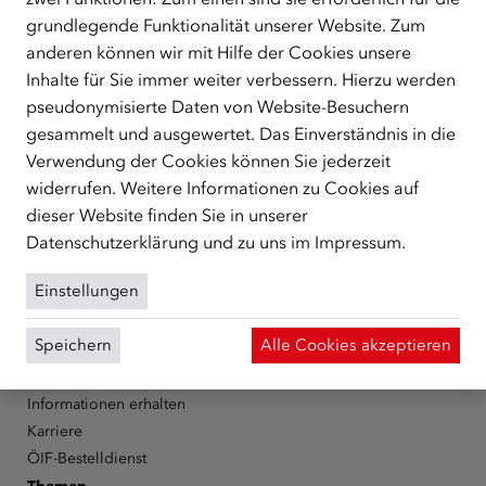
grundlegende Funktionalität unserer Website. Zum
anderen können wir mit Hilfe der Cookies unsere
ÜBER UNS
Inhalte für Sie immer weiter verbessern. Hierzu werden
Der Österreichische Integrationsfonds (ÖIF) ist ein Fonds der
pseudonymisierte Daten von Website-Besuchern
Republik Österreich, der Flüchtlinge, subsidiär
gesammelt und ausgewertet. Das Einverständnis in die
Schutzberechtigte, Vertriebene sowie Zuwander/innen als
Verwendung der Cookies können Sie jederzeit
zentrale Anlaufstelle bei der Integration in Österreich
unterstützt.
mehr
widerrufen. Weitere Informationen zu Cookies auf
dieser Website finden Sie in unserer
Facebook
YouTube
Instagram
LinkedIn
Datenschutzerklärung
und zu uns im
Impressum
.
Über den ÖIF
Einstellungen
Der Österreichische Integrationsfonds (ÖIF)
Speichern
Alle Cookies akzeptieren
Organigramm
Presse
Informationen erhalten
Karriere
ÖIF-Bestelldienst