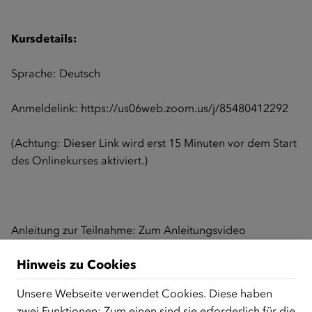
Kursdetails:
Sprache: Deutsch
Anmeldelink:
https://us06web.zoom.us/j/85480412292
(Achtung: Dieser Link wird erst 15 Minuten vor dem Start
des Onlinekurses aktiviert.)
Anleitung zur Teilnahme:
Zum Anleitungsvideo
Hinweis zu Cookies
Zurück zur Übersicht
Unsere Webseite verwendet Cookies. Diese haben
zwei Funktionen: Zum einen sind sie erforderlich für die