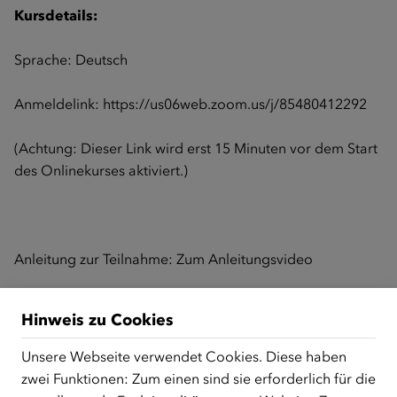
Kursdetails:
Sprache: Deutsch
Anmeldelink:
https://us06web.zoom.us/j/85480412292
(Achtung: Dieser Link wird erst 15 Minuten vor dem Start
des Onlinekurses aktiviert.)
Anleitung zur Teilnahme:
Zum Anleitungsvideo
Hinweis zu Cookies
Zurück zur Übersicht
Unsere Webseite verwendet Cookies. Diese haben
zwei Funktionen: Zum einen sind sie erforderlich für die