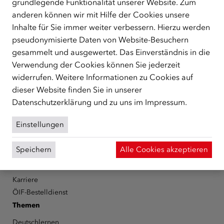
grundlegende Funktionalität unserer Website. Zum
ÜBER UNS
anderen können wir mit Hilfe der Cookies unsere
Der Österreichische Integrationsfonds (ÖIF) ist ein Fonds der
Inhalte für Sie immer weiter verbessern. Hierzu werden
Republik Österreich, der Flüchtlinge, subsidiär
pseudonymisierte Daten von Website-Besuchern
Schutzberechtigte, Vertriebene sowie Zuwander/innen als
gesammelt und ausgewertet. Das Einverständnis in die
zentrale Anlaufstelle bei der Integration in Österreich
Verwendung der Cookies können Sie jederzeit
unterstützt.
mehr
widerrufen. Weitere Informationen zu Cookies auf
Facebook
YouTube
Instagram
LinkedIn
dieser Website finden Sie in unserer
Datenschutzerklärung
und zu uns im
Impressum
.
Über den ÖIF
Einstellungen
Der Österreichische Integrationsfonds (ÖIF)
Organigramm
Speichern
Alle Cookies akzeptieren
Presse
Informationen erhalten
Karriere
ÖIF-Bestelldienst
Themen
Deutschlernen