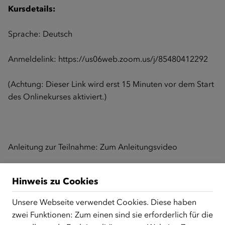
Kursdetails:
Sprache: Deutsch
Anmeldelink:
https://us06web.zoom.us/j/85480412292
(Achtung: Dieser Link wird erst 15 Minuten vor dem Start
des Onlinekurses aktiviert.)
Anleitung zur Teilnahme:
Zum Anleitungsvideo
Hinweis zu Cookies
Zurück zur Übersicht
Unsere Webseite verwendet Cookies. Diese haben
zwei Funktionen: Zum einen sind sie erforderlich für die