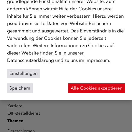
grundlegende Funktionalität unserer Website. Zum
ÜBER UNS
anderen können wir mit Hilfe der Cookies unsere
Der Österreichische Integrationsfonds (ÖIF) ist ein Fonds der
Inhalte für Sie immer weiter verbessern. Hierzu werden
Republik Österreich, der Flüchtlinge, subsidiär
pseudonymisierte Daten von Website-Besuchern
Schutzberechtigte, Vertriebene sowie Zuwander/innen als
gesammelt und ausgewertet. Das Einverständnis in die
zentrale Anlaufstelle bei der Integration in Österreich
Verwendung der Cookies können Sie jederzeit
unterstützt.
mehr
widerrufen. Weitere Informationen zu Cookies auf
Facebook
YouTube
Instagram
LinkedIn
dieser Website finden Sie in unserer
Datenschutzerklärung
und zu uns im
Impressum
.
Über den ÖIF
Einstellungen
Der Österreichische Integrationsfonds (ÖIF)
Organigramm
Speichern
Alle Cookies akzeptieren
Presse
Informationen erhalten
Karriere
ÖIF-Bestelldienst
Themen
Deutschlernen