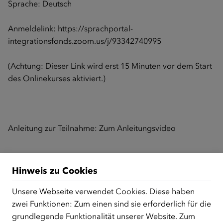
Sprache: Deutsch
Anmeldelink:
https://sprachportal-
integrationsfonds.zoom.us/j/93342740995
(Achtung: Dieser Link wird erst 15 Minuten vor dem Start
des Onlinekurses aktiviert.)
Anleitung zur Teilnahme:
Zum Anleitungsvideo
Zurück zur Übersicht
Hinweis zu Cookies
Unsere Webseite verwendet Cookies. Diese haben
zwei Funktionen: Zum einen sind sie erforderlich für die
ÜBER UNS
grundlegende Funktionalität unserer Website. Zum