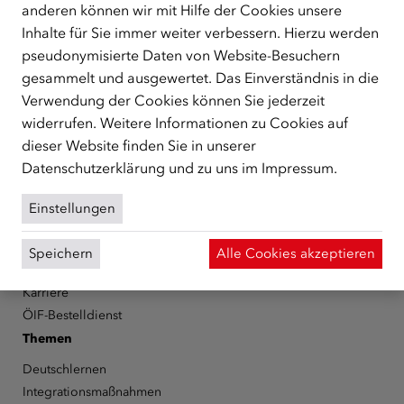
Der Österreichische Integrationsfonds (ÖIF) ist ein Fonds der
anderen können wir mit Hilfe der Cookies unsere
Republik Österreich, der Flüchtlinge, subsidiär
Inhalte für Sie immer weiter verbessern. Hierzu werden
Schutzberechtigte, Vertriebene sowie Zuwander/innen als
pseudonymisierte Daten von Website-Besuchern
zentrale Anlaufstelle bei der Integration in Österreich
gesammelt und ausgewertet. Das Einverständnis in die
unterstützt.
mehr
Verwendung der Cookies können Sie jederzeit
Facebook
YouTube
Instagram
LinkedIn
widerrufen. Weitere Informationen zu Cookies auf
dieser Website finden Sie in unserer
Datenschutzerklärung
und zu uns im
Impressum
.
Über den ÖIF
Der Österreichische Integrationsfonds (ÖIF)
Einstellungen
Organigramm
Presse
Speichern
Alle Cookies akzeptieren
Informationen erhalten
Karriere
ÖIF-Bestelldienst
Themen
Deutschlernen
Integrationsmaßnahmen