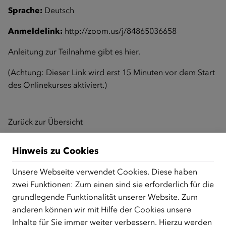
Sprache:
Deutsch
Anmeldelink:
http://zoom.us/j/84865036658
Anleitung zur Teilnahme gibt es
hier
.
(Achtung: Dieser Link wird erst 15 Minuten vor dem Start
des Onlinekurses aktiviert.)
Zurück zur Übersicht
Hinweis zu Cookies
ÜBER UNS
Unsere Webseite verwendet Cookies. Diese haben
zwei Funktionen: Zum einen sind sie erforderlich für die
Der Österreichische Integrationsfonds (ÖIF) ist ein Fonds der
grundlegende Funktionalität unserer Website. Zum
Republik Österreich, der Flüchtlinge, subsidiär
Schutzberechtigte, Vertriebene sowie Zuwander/innen als
anderen können wir mit Hilfe der Cookies unsere
zentrale Anlaufstelle bei der Integration in Österreich
Inhalte für Sie immer weiter verbessern. Hierzu werden