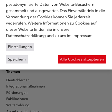
unterstützt.
mehr
pseudonymisierte Daten von Website-Besuchern
gesammelt und ausgewertet. Das Einverständnis in die
Facebook
YouTube
Instagram
LinkedIn
Verwendung der Cookies können Sie jederzeit
widerrufen. Weitere Informationen zu Cookies auf
Über den ÖIF
dieser Website finden Sie in unserer
Der Österreichische Integrationsfonds (ÖIF)
Datenschutzerklärung
und zu uns im
Impressum
.
Organigramm
Presse
Einstellungen
Informationen erhalten
Karriere
Speichern
Alle Cookies akzeptieren
ÖIF-Bestelldienst
Themen
Deutschlernen
Integrationsmaßnahmen
Förderungen
Publikationen
Weiterbildung
Angebote für Schulen