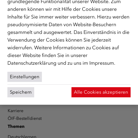
grundlegende Funktionalität unserer Website. Zum
ÜBER UNS
anderen können wir mit Hilfe der Cookies unsere
Der Österreichische Integrationsfonds (ÖIF) ist ein Fonds der
Inhalte für Sie immer weiter verbessern. Hierzu werden
Republik Österreich, der Flüchtlinge, subsidiär
pseudonymisierte Daten von Website-Besuchern
Schutzberechtigte, Vertriebene sowie Zuwander/innen als
gesammelt und ausgewertet. Das Einverständnis in die
zentrale Anlaufstelle bei der Integration in Österreich
Verwendung der Cookies können Sie jederzeit
unterstützt.
mehr
widerrufen. Weitere Informationen zu Cookies auf
Facebook
YouTube
Instagram
LinkedIn
dieser Website finden Sie in unserer
Datenschutzerklärung
und zu uns im
Impressum
.
Über den ÖIF
Einstellungen
Der Österreichische Integrationsfonds (ÖIF)
Organigramm
Speichern
Alle Cookies akzeptieren
Presse
Informationen erhalten
Karriere
ÖIF-Bestelldienst
Themen
Deutschlernen