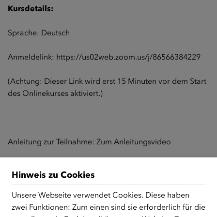
Kursdetails:
Sprache: Deutsch
Anmeldelink:
https://us02web.zoom.us/j/86566384229
(Achtung: Dieser Link wird erst 15 Minuten vor dem Start
des Onlinekurses aktiviert.)
Anleitung zur Teilnahme:
Zum Anleitungsvideo
Hinweis zu Cookies
Zurück zur Übersicht
Unsere Webseite verwendet Cookies. Diese haben
zwei Funktionen: Zum einen sind sie erforderlich für die