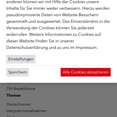
anderen können wir mit Hilfe der Cookies unsere
Republik Österreich, der Flüchtlinge, subsidiär
Inhalte für Sie immer weiter verbessern. Hierzu werden
Schutzberechtigte, Vertriebene sowie Zuwander/innen als
pseudonymisierte Daten von Website-Besuchern
zentrale Anlaufstelle bei der Integration in Österreich
gesammelt und ausgewertet. Das Einverständnis in die
unterstützt.
mehr
Verwendung der Cookies können Sie jederzeit
Facebook
YouTube
Instagram
LinkedIn
widerrufen. Weitere Informationen zu Cookies auf
dieser Website finden Sie in unserer
Über den ÖIF
Datenschutzerklärung
und zu uns im
Impressum
.
Der Österreichische Integrationsfonds (ÖIF)
Einstellungen
Organigramm
Presse
Speichern
Alle Cookies akzeptieren
Informationen erhalten
Karriere
ÖIF-Bestelldienst
Themen
Deutschlernen
Integrationsmaßnahmen