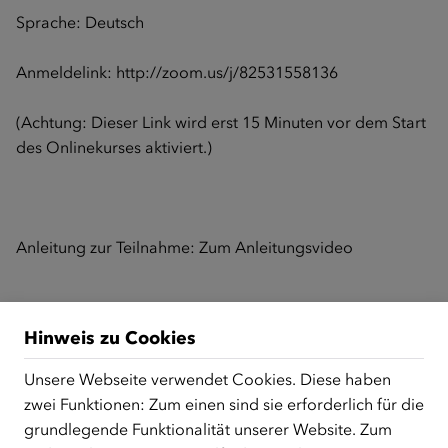
Sprache: Deutsch
Anmeldelink:
http://zoom.us/j/82531558136
(Achtung: Dieser Link wird erst 15 Minuten vor dem Start
des Onlinekurses aktiviert.)
Anleitung zur Teilnahme:
Zum Anleitungsvideo
Zurück zur Übersicht
Hinweis zu Cookies
Unsere Webseite verwendet Cookies. Diese haben
zwei Funktionen: Zum einen sind sie erforderlich für die
ÜBER UNS
grundlegende Funktionalität unserer Website. Zum
Der Österreichische Integrationsfonds (ÖIF) ist ein Fonds der