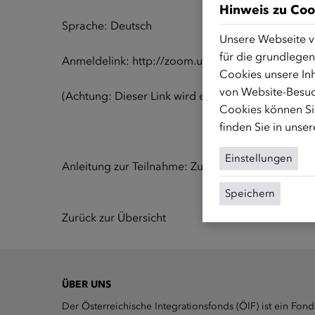
Hinweis zu Coo
Sprache: Deutsch
Unsere Webseite v
für die grundlegen
Anmeldelink:
http://zoom.us/j/82531558136
Cookies unsere Inh
von Website-Besuc
(Achtung: Dieser Link wird erst 15 Minuten vor dem
Cookies können Sie
finden Sie in unse
Einstellungen
Anleitung zur Teilnahme:
Zum Anleitungsvideo
Speichern
Zurück zur Übersicht
ÜBER UNS
Der Österreichische Integrationsfonds (ÖIF) ist ein Fond