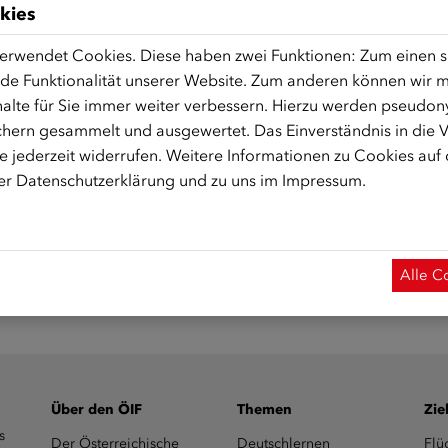
kies
erwendet Cookies. Diese haben zwei Funktionen: Zum einen sin
de Funktionalität unserer Website. Zum anderen können wir mi
alte für Sie immer weiter verbessern. Hierzu werden pseudon
hern gesammelt und ausgewertet. Das Einverständnis in die
 Start des Onlinekurses aktiviert.)
 jederzeit widerrufen. Weitere Informationen zu Cookies auf
rer
Datenschutzerklärung
und zu uns im
Impressum
.
Alle C
Über den ÖIF
Themen
Zie
s
Der Österreichische
Deutschlernen
Flü