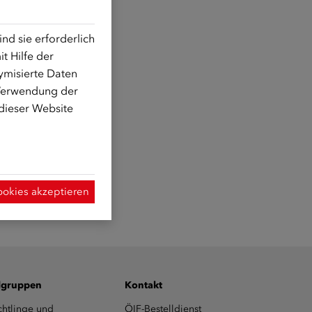
d sie erforderlich
t Hilfe der
ymisierte Daten
 Verwendung der
 dieser Website
ookies akzeptieren
lgruppen
Kontakt
chtlinge und
ÖIF-Bestelldienst