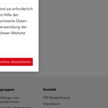
d sie erforderlich
t Hilfe der
ymisierte Daten
 Verwendung der
 dieser Website
ookies akzeptieren
lgruppen
Kontakt
chtlinge und
ÖIF-Bestelldienst
ander/innen
Impressum
ainische Vertriebene