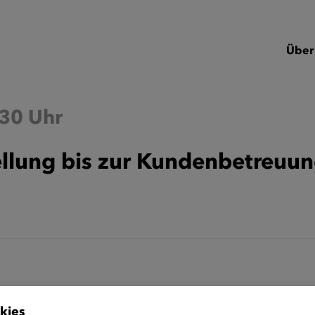
Über
:30 Uhr
llung bis zur Kundenbetreuun
kies