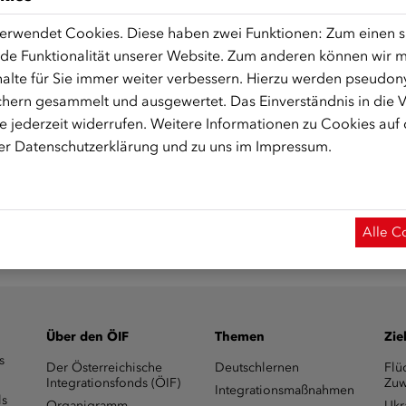
erwendet Cookies. Diese haben zwei Funktionen: Zum einen sin
de Funktionalität unserer Website. Zum anderen können wir mi
alte für Sie immer weiter verbessern. Hierzu werden pseudon
 Start des Onlinekurses aktiviert.)
hern gesammelt und ausgewertet. Das Einverständnis in die
 jederzeit widerrufen. Weitere Informationen zu Cookies auf
rer
Datenschutzerklärung
und zu uns im
Impressum
.
Alle C
Über den ÖIF
Themen
Zie
s
Der Österreichische
Deutschlernen
Flü
Integrationsfonds (ÖIF)
Zuw
Integrationsmaßnahmen
ls
Organigramm
Ukr