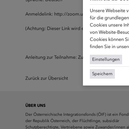
Unsere Webseite v
Anmeldelink:
http://zoom.us/j/82531558136
für die grundlegen
Cookies unsere Inh
(Achtung: Dieser Link wird erst 15 Minuten vor dem
von Website-Besuc
Cookies können Sie
finden Sie in unse
Anleitung zur Teilnahme:
Zum Anleitungsvideo
Einstellungen
Speichern
Zurück zur Übersicht
ÜBER UNS
Der Österreichische Integrationsfonds (ÖIF) ist ein Fond
der Republik Österreich, der Flüchtlinge, subsidiär
Schutzberechtigte, Vertriebene sowie Zuwander/innen a