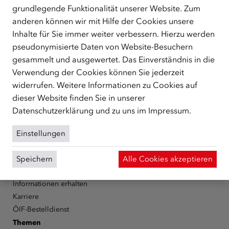
grundlegende Funktionalität unserer Website. Zum
ÜBER UNS
anderen können wir mit Hilfe der Cookies unsere
Inhalte für Sie immer weiter verbessern. Hierzu werden
Der Österreichische Integrationsfonds (ÖIF) ist ein Fonds der
Republik Österreich, der Flüchtlinge, subsidiär
pseudonymisierte Daten von Website-Besuchern
Schutzberechtigte, Vertriebene sowie Zuwander/innen als
gesammelt und ausgewertet. Das Einverständnis in die
zentrale Anlaufstelle bei der Integration in Österreich
Verwendung der Cookies können Sie jederzeit
unterstützt.
mehr
widerrufen. Weitere Informationen zu Cookies auf
dieser Website finden Sie in unserer
Facebook
YouTube
Instagram
LinkedIn
Datenschutzerklärung
und zu uns im
Impressum
.
Über den ÖIF
Einstellungen
Der Österreichische Integrationsfonds (ÖIF)
Organigramm
Speichern
Alle Cookies akzeptieren
Presse
Informationen erhalten
Karriere
ÖIF-Bestelldienst
Themen