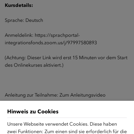
Kursdetails:
Sprache: Deutsch
Anmeldelink:
https://sprachportal-
integrationsfonds.zoom.us/j/97997580893
(Achtung: Dieser Link wird erst 15 Minuten vor dem Start
des Onlinekurses aktiviert.)
Anleitung zur Teilnahme:
Zum Anleitungsvideo
Hinweis zu Cookies
Zurück zur Übersicht
Unsere Webseite verwendet Cookies. Diese haben
zwei Funktionen: Zum einen sind sie erforderlich für die