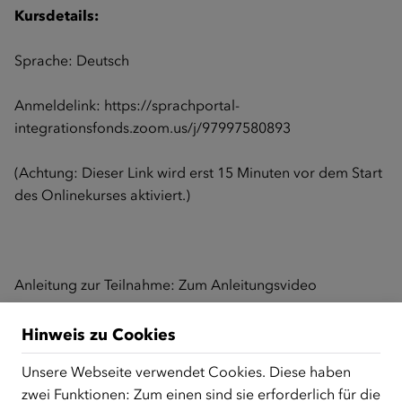
Kursdetails:
Sprache: Deutsch
Anmeldelink:
https://sprachportal-
integrationsfonds.zoom.us/j/97997580893
(Achtung: Dieser Link wird erst 15 Minuten vor dem Start
des Onlinekurses aktiviert.)
Anleitung zur Teilnahme:
Zum Anleitungsvideo
Hinweis zu Cookies
Zurück zur Übersicht
Unsere Webseite verwendet Cookies. Diese haben
zwei Funktionen: Zum einen sind sie erforderlich für die