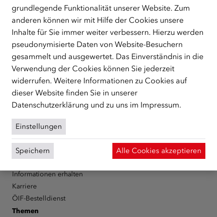
grundlegende Funktionalität unserer Website. Zum
ÜBER UNS
anderen können wir mit Hilfe der Cookies unsere
Inhalte für Sie immer weiter verbessern. Hierzu werden
Der Österreichische Integrationsfonds (ÖIF) ist ein Fonds der
Republik Österreich, der Flüchtlinge, subsidiär
pseudonymisierte Daten von Website-Besuchern
Schutzberechtigte, Vertriebene sowie Zuwander/innen als
gesammelt und ausgewertet. Das Einverständnis in die
zentrale Anlaufstelle bei der Integration in Österreich
Verwendung der Cookies können Sie jederzeit
unterstützt.
mehr
widerrufen. Weitere Informationen zu Cookies auf
dieser Website finden Sie in unserer
Facebook
YouTube
Instagram
LinkedIn
Datenschutzerklärung
und zu uns im
Impressum
.
Über den ÖIF
Einstellungen
Der Österreichische Integrationsfonds (ÖIF)
Organigramm
Speichern
Alle Cookies akzeptieren
Presse
Informationen erhalten
Karriere
ÖIF-Bestelldienst
Themen