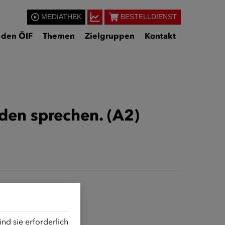
MEDIATHEK
BESTELLDIENST
 den ÖIF
Themen
Zielgruppen
Kontakt
den sprechen. (A2)
d sie erforderlich