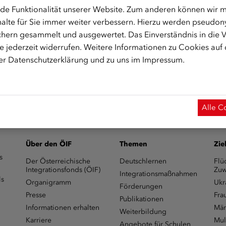
de Funktionalität unserer Website. Zum anderen können wir mi
0412292
alte für Sie immer weiter verbessern. Hierzu werden pseudon
hern gesammelt und ausgewertet. Das Einverständnis in die
 jederzeit widerrufen. Weitere Informationen zu Cookies auf
m Start des Onlinekurses aktiviert.)
rer
Datenschutzerklärung
und zu uns im
Impressum
.
Alle C
Über den ÖIF
Themen
Zie
s
Der Österreichische
Deutschlernen
Flü
Integrationsfonds (ÖIF)
Zuw
Integrationsmaßnahmen
ls
Organigramm
Ukr
Förderungen
Presse
Fra
Publikationen
Informationen erhalten
Män
Weiterbildung
Karriere
Mul
Angebote für Schulen