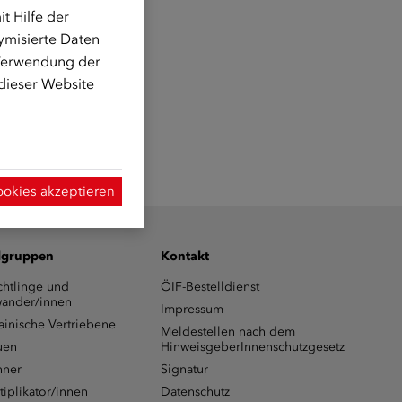
t Hilfe der
ymisierte Daten
 Verwendung der
 dieser Website
ookies akzeptieren
lgruppen
Kontakt
chtlinge und
ÖIF-Bestelldienst
ander/innen
Impressum
ainische Vertriebene
Meldestellen nach dem
uen
HinweisgeberInnenschutzgesetz
ner
Signatur
tiplikator/innen
Datenschutz