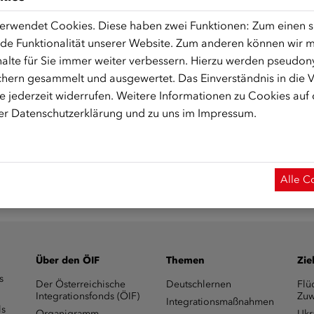
erwendet Cookies. Diese haben zwei Funktionen: Zum einen sin
fonds.zoom.us/j/97997580893
de Funktionalität unserer Website. Zum anderen können wir mi
alte für Sie immer weiter verbessern. Hierzu werden pseudon
 Start des Onlinekurses aktiviert.)
hern gesammelt und ausgewertet. Das Einverständnis in die
 jederzeit widerrufen. Weitere Informationen zu Cookies auf
rer
Datenschutzerklärung
und zu uns im
Impressum
.
Alle C
Über den ÖIF
Themen
Zie
s
Der Österreichische
Deutschlernen
Flü
Integrationsfonds (ÖIF)
Zuw
Integrationsmaßnahmen
ls
Organigramm
Ukr