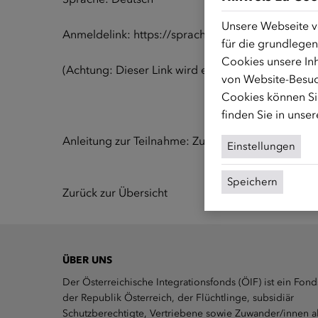
Unsere Webseite v
Anmeldelink:
https://sprachportal-integrations
für die grundlegen
Cookies unsere Inh
(Achtung: Dieser Link wird erst 15 Minuten vor dem
von Website-Besuc
Cookies können Sie
finden Sie in unse
Anleitung zur Teilnahme:
Zum Anleitungsvideo
Einstellungen
Speichern
Zurück zur Übersicht
ÜBER UNS
Der Österreichische Integrationsfonds (ÖIF) ist ein Fond
der Republik Österreich, der Flüchtlinge, subsidiär
Schutzberechtigte, Vertriebene sowie Zuwander/innen a