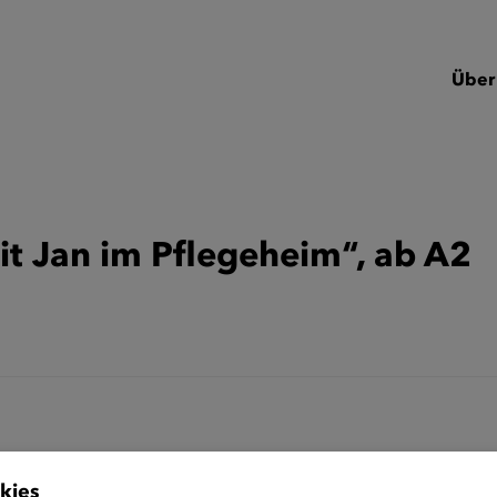
Über
mit Jan im Pflegeheim“, ab A2
kies