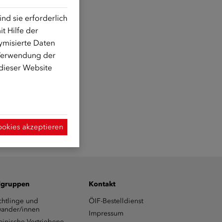
d sie erforderlich
t Hilfe der
ymisierte Daten
 Verwendung der
 dieser Website
ookies akzeptieren
lgruppen
Kontakt
chtlinge und
ÖIF-Bestelldienst
ander/innen
Impressum
ainische Vertriebene