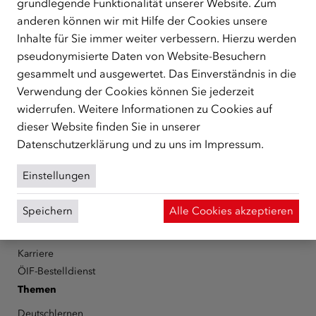
grundlegende Funktionalität unserer Website. Zum
ÜBER UNS
anderen können wir mit Hilfe der Cookies unsere
Der Österreichische Integrationsfonds (ÖIF) ist ein Fonds der
Inhalte für Sie immer weiter verbessern. Hierzu werden
Republik Österreich, der Flüchtlinge, subsidiär
pseudonymisierte Daten von Website-Besuchern
Schutzberechtigte, Vertriebene sowie Zuwander/innen als
gesammelt und ausgewertet. Das Einverständnis in die
zentrale Anlaufstelle bei der Integration in Österreich
Verwendung der Cookies können Sie jederzeit
unterstützt.
mehr
widerrufen. Weitere Informationen zu Cookies auf
Facebook
YouTube
Instagram
LinkedIn
dieser Website finden Sie in unserer
Datenschutzerklärung
und zu uns im
Impressum
.
Über den ÖIF
Einstellungen
Der Österreichische Integrationsfonds (ÖIF)
Organigramm
Speichern
Alle Cookies akzeptieren
Presse
Informationen erhalten
Karriere
ÖIF-Bestelldienst
Themen
Deutschlernen