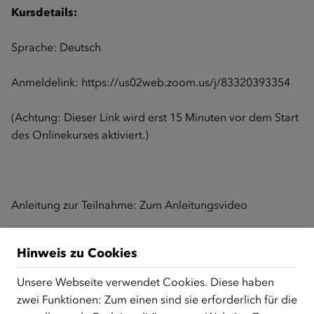
Kursdetails:
Sprache: Deutsch
Anmeldelink:
https://us02web.zoom.us/j/83320393354
(Achtung: Dieser Link wird erst 15 Minuten vor dem Start
des Onlinekurses aktiviert.)
Anleitung zur Teilnahme:
Zum Anleitungsvideo
Hinweis zu Cookies
Zurück zur Übersicht
Unsere Webseite verwendet Cookies. Diese haben
zwei Funktionen: Zum einen sind sie erforderlich für die