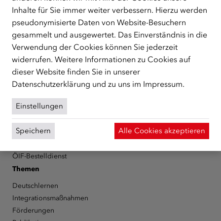
Inhalte für Sie immer weiter verbessern. Hierzu werden
Schutzberechtigte, Vertriebene sowie Zuwander/innen als
zentrale Anlaufstelle bei der Integration in Österreich
pseudonymisierte Daten von Website-Besuchern
unterstützt.
mehr
gesammelt und ausgewertet. Das Einverständnis in die
Verwendung der Cookies können Sie jederzeit
Facebook
YouTube
Instagram
LinkedIn
widerrufen. Weitere Informationen zu Cookies auf
dieser Website finden Sie in unserer
Über den ÖIF
Datenschutzerklärung
und zu uns im
Impressum
.
Der Österreichische Integrationsfonds (ÖIF)
Einstellungen
Organigramm
Presse
Speichern
Alle Cookies akzeptieren
Informationen erhalten
Karriere
ÖIF-Bestelldienst
Themen
Deutschlernen
Integrationsmaßnahmen
Förderungen