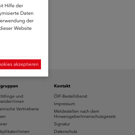
t Hilfe der
ymisierte Daten
 Verwendung der
 dieser Website
ookies akzeptieren
lgruppen
Kontakt
chtlinge und
ÖIF-Bestelldienst
ander/innen
Impressum
ainische Vertriebene
Meldestellen nach dem
uen
HinweisgeberInnenschutzgesetz
ner
Signatur
tiplikator/innen
Datenschutz