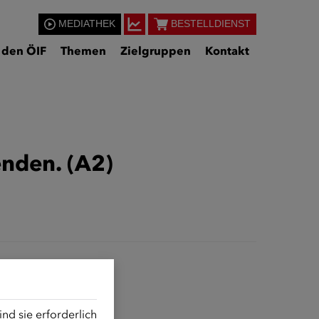
MEDIATHEK
BESTELLDIENST
 den ÖIF
Themen
Zielgruppen
Kontakt
enden. (A2)
d sie erforderlich