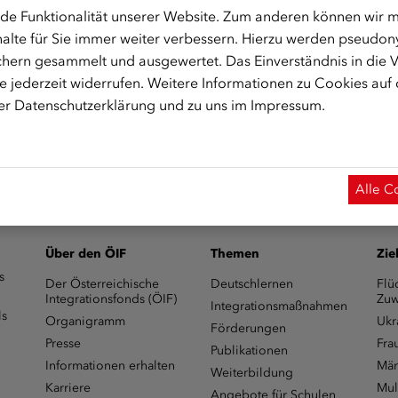
de Funktionalität unserer Website. Zum anderen können wir mi
alte für Sie immer weiter verbessern. Hierzu werden pseudon
hern gesammelt und ausgewertet. Das Einverständnis in die
 jederzeit widerrufen. Weitere Informationen zu Cookies auf
m Start des Onlinekurses aktiviert.)
rer
Datenschutzerklärung
und zu uns im
Impressum
.
Alle C
Über den ÖIF
Themen
Zie
s
Der Österreichische
Deutschlernen
Flü
Integrationsfonds (ÖIF)
Zuw
Integrationsmaßnahmen
ls
Organigramm
Ukr
Förderungen
Presse
Fra
Publikationen
Informationen erhalten
Män
Weiterbildung
Karriere
Mul
Angebote für Schulen