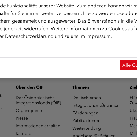
de Funktionalität unserer Website. Zum anderen können wir mi
2860947
alte für Sie immer weiter verbessern. Hierzu werden pseudon
hern gesammelt und ausgewertet. Das Einverständnis in die
 jederzeit widerrufen. Weitere Informationen zu Cookies auf
m Start des Onlinekurses aktiviert.)
rer
Datenschutzerklärung
und zu uns im
Impressum
.
Alle C
Über den ÖIF
Themen
Zie
s
Der Österreichische
Deutschlernen
Flü
Integrationsfonds (ÖIF)
Zuw
Integrationsmaßnahmen
ls
Organigramm
Ukr
Förderungen
Presse
Fra
Publikationen
Informationen erhalten
Män
Weiterbildung
Karriere
Mul
Angebote für Schulen