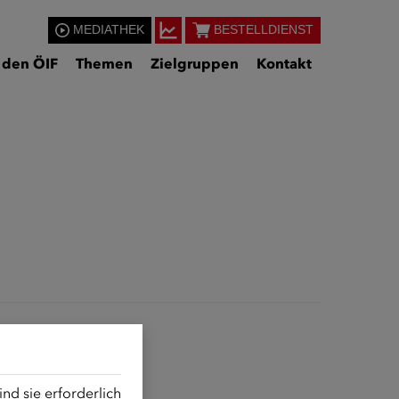
MEDIATHEK
BESTELLDIENST
 den ÖIF
Themen
Zielgruppen
Kontakt
d sie erforderlich