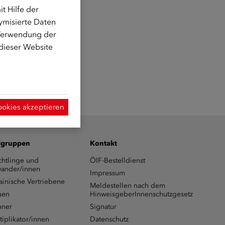
t Hilfe der
ymisierte Daten
 Verwendung der
 dieser Website
ookies akzeptieren
lgruppen
Kontakt
chtlinge und
ÖIF-Bestelldienst
ander/innen
Impressum
ainische Vertriebene
Meldestellen nach dem
uen
HinweisgeberInnenschutzgesetz
ner
Signatur
tiplikator/innen
Datenschutz