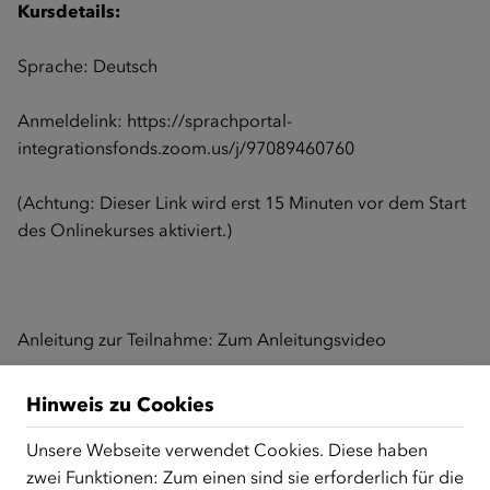
Kursdetails:
Sprache: Deutsch
Anmeldelink:
https://sprachportal-
integrationsfonds.zoom.us/j/97089460760
(Achtung: Dieser Link wird erst 15 Minuten vor dem Start
des Onlinekurses aktiviert.)
Anleitung zur Teilnahme:
Zum Anleitungsvideo
Hinweis zu Cookies
Zurück zur Übersicht
Unsere Webseite verwendet Cookies. Diese haben
zwei Funktionen: Zum einen sind sie erforderlich für die