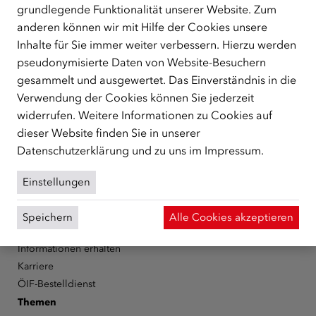
grundlegende Funktionalität unserer Website. Zum
ÜBER UNS
anderen können wir mit Hilfe der Cookies unsere
Der Österreichische Integrationsfonds (ÖIF) ist ein Fonds der
Inhalte für Sie immer weiter verbessern. Hierzu werden
Republik Österreich, der Flüchtlinge, subsidiär
pseudonymisierte Daten von Website-Besuchern
Schutzberechtigte, Vertriebene sowie Zuwander/innen als
gesammelt und ausgewertet. Das Einverständnis in die
zentrale Anlaufstelle bei der Integration in Österreich
Verwendung der Cookies können Sie jederzeit
unterstützt.
mehr
widerrufen. Weitere Informationen zu Cookies auf
dieser Website finden Sie in unserer
Facebook
YouTube
Instagram
LinkedIn
Datenschutzerklärung
und zu uns im
Impressum
.
Über den ÖIF
Einstellungen
Der Österreichische Integrationsfonds (ÖIF)
Organigramm
Speichern
Alle Cookies akzeptieren
Presse
Informationen erhalten
Karriere
ÖIF-Bestelldienst
Themen