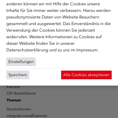
anderen können wir mit Hilfe der Cookies unsere
Der Österreichische Integrationsfonds (ÖIF) ist ein Fonds der
Republik Österreich, der Flüchtlinge, subsidiär
Inhalte für Sie immer weiter verbessern. Hierzu werden
Schutzberechtigte, Vertriebene sowie Zuwander/innen als
pseudonymisierte Daten von Website-Besuchern
zentrale Anlaufstelle bei der Integration in Österreich
gesammelt und ausgewertet. Das Einverständnis in die
unterstützt.
mehr
Verwendung der Cookies können Sie jederzeit
widerrufen. Weitere Informationen zu Cookies auf
Facebook
YouTube
Instagram
LinkedIn
dieser Website finden Sie in unserer
Datenschutzerklärung
und zu uns im
Impressum
.
Über den ÖIF
Der Österreichische Integrationsfonds (ÖIF)
Einstellungen
Organigramm
Presse
Speichern
Alle Cookies akzeptieren
Informationen erhalten
Karriere
ÖIF-Bestelldienst
Themen
Deutschlernen
Integrationsmaßnahmen