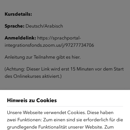
Kursdetails:
Sprache:
Deutsch/Arabisch
Anmeldelink:
https://sprachportal-
integrationsfonds.zoom.us/j/97277734706
Anleitung zur Teilnahme gibt es
hier
.
(Achtung: Dieser Link wird erst 15 Minuten vor dem Start
des Onlinekurses aktiviert.)
Zurück zur Übersicht
Hinweis zu Cookies
Unsere Webseite verwendet Cookies. Diese haben
zwei Funktionen: Zum einen sind sie erforderlich für die
ÜBER UNS
grundlegende Funktionalität unserer Website. Zum