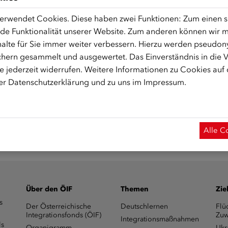
erwendet Cookies. Diese haben zwei Funktionen: Zum einen sin
fonds.zoom.us/j/99103975656
de Funktionalität unserer Website. Zum anderen können wir mi
alte für Sie immer weiter verbessern. Hierzu werden pseudon
 Start des Onlinekurses aktiviert.)
hern gesammelt und ausgewertet. Das Einverständnis in die
 jederzeit widerrufen. Weitere Informationen zu Cookies auf
rer
Datenschutzerklärung
und zu uns im
Impressum
.
Alle C
Über den ÖIF
Themen
Zie
s
Der Österreichische
Deutschlernen
Flü
Integrationsfonds (ÖIF)
Zuw
Integrationsmaßnahmen
ls
Organigramm
Ukr