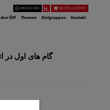
MEDIATHEK
BESTELLDIENST
 den ÖIF
Themen
Zielgruppen
Kontakt
 Österreich (Deutsch/Dari-Farsi) / گام های اول در اتریش