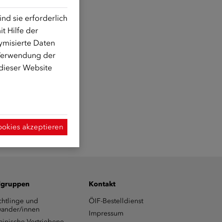
d sie erforderlich
t Hilfe der
ymisierte Daten
 Verwendung der
 dieser Website
ookies akzeptieren
lgruppen
Kontakt
chtlinge und
ÖIF-Bestelldienst
ander/innen
Impressum
ainische Vertriebene