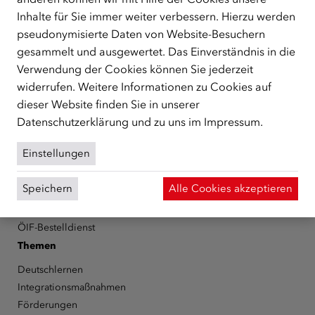
Republik Österreich, der Flüchtlinge, subsidiär
Inhalte für Sie immer weiter verbessern. Hierzu werden
Schutzberechtigte, Vertriebene sowie Zuwander/innen als
pseudonymisierte Daten von Website-Besuchern
zentrale Anlaufstelle bei der Integration in Österreich
unterstützt.
mehr
gesammelt und ausgewertet. Das Einverständnis in die
Verwendung der Cookies können Sie jederzeit
Facebook
YouTube
Instagram
LinkedIn
widerrufen. Weitere Informationen zu Cookies auf
dieser Website finden Sie in unserer
Über den ÖIF
Datenschutzerklärung
und zu uns im
Impressum
.
Der Österreichische Integrationsfonds (ÖIF)
Einstellungen
Organigramm
Presse
Speichern
Alle Cookies akzeptieren
Informationen erhalten
Karriere
ÖIF-Bestelldienst
Themen
Deutschlernen
Integrationsmaßnahmen
Förderungen