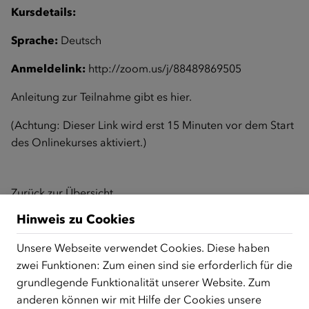
Kursdetails:
Sprache:
Deutsch
Anmeldelink:
http://zoom.us/j/88489869505
Anleitung zur Teilnahme gibt es
hier
.
(Achtung: Dieser Link wird erst 15 Minuten vor dem Start
des Onlinekurses aktiviert.)
Zurück zur Übersicht
Hinweis zu Cookies
Unsere Webseite verwendet Cookies. Diese haben
ÜBER UNS
zwei Funktionen: Zum einen sind sie erforderlich für die
Der Österreichische Integrationsfonds (ÖIF) ist ein Fonds der
grundlegende Funktionalität unserer Website. Zum
Republik Österreich, der Flüchtlinge, subsidiär
anderen können wir mit Hilfe der Cookies unsere