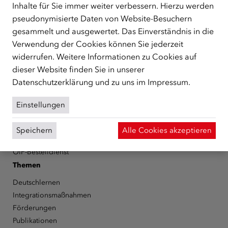
Schutzberechtigte, Vertriebene sowie Zuwander/innen als
Inhalte für Sie immer weiter verbessern. Hierzu werden
zentrale Anlaufstelle bei der Integration in Österreich
pseudonymisierte Daten von Website-Besuchern
unterstützt.
mehr
gesammelt und ausgewertet. Das Einverständnis in die
Facebook
YouTube
Instagram
LinkedIn
Verwendung der Cookies können Sie jederzeit
widerrufen. Weitere Informationen zu Cookies auf
dieser Website finden Sie in unserer
Über den ÖIF
Datenschutzerklärung
und zu uns im
Impressum
.
Der Österreichische Integrationsfonds (ÖIF)
Organigramm
Einstellungen
Presse
Informationen erhalten
Speichern
Alle Cookies akzeptieren
Karriere
ÖIF-Bestelldienst
Themen
Deutschlernen
Integrationsmaßnahmen
Förderungen
Publikationen