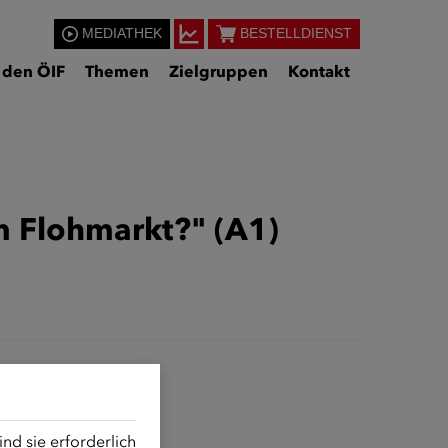
MEDIATHEK
BESTELLDIENST
 den ÖIF
Themen
Zielgruppen
Kontakt
 Flohmarkt?" (A1)
d sie erforderlich