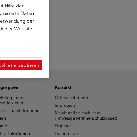
t Hilfe der
ymisierte Daten
 Verwendung der
 dieser Website
ookies akzeptieren
lgruppen
Kontakt
chtlinge und
ÖIF-Bestelldienst
ander/innen
Impressum
ainische Vertriebene
Meldestellen nach dem
uen
HinweisgeberInnenschutzgesetz
ner
Signatur
tiplikator/innen
Datenschutz