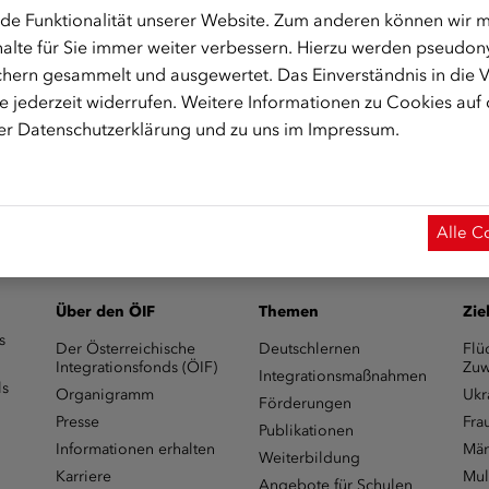
de Funktionalität unserer Website. Zum anderen können wir mi
alte für Sie immer weiter verbessern. Hierzu werden pseudon
hern gesammelt und ausgewertet. Das Einverständnis in die
 jederzeit widerrufen. Weitere Informationen zu Cookies auf
m Start des Onlinekurses aktiviert.)
rer
Datenschutzerklärung
und zu uns im
Impressum
.
Alle C
Über den ÖIF
Themen
Zie
s
Der Österreichische
Deutschlernen
Flü
Integrationsfonds (ÖIF)
Zuw
Integrationsmaßnahmen
ls
Organigramm
Ukr
Förderungen
Presse
Fra
Publikationen
Informationen erhalten
Män
Weiterbildung
Karriere
Mul
Angebote für Schulen