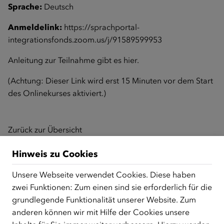
Sprache:
Deutsch
Anmeldelink:
https://sprachportal-
integrationsfonds.zoom.us/j/91589599953
Anleitung zur Teilnahme gibt es
hier
.
(Achtung: Dieser Link wird erst 15 Minuten vor dem Start
des Onlinekurses aktiviert.)
Zurück zur Übersicht
Hinweis zu Cookies
Unsere Webseite verwendet Cookies. Diese haben
ÜBER UNS
zwei Funktionen: Zum einen sind sie erforderlich für die
Der Österreichische Integrationsfonds (ÖIF) ist ein Fonds der
grundlegende Funktionalität unserer Website. Zum
Republik Österreich, der Flüchtlinge, subsidiär
anderen können wir mit Hilfe der Cookies unsere
Schutzberechtigte, Vertriebene sowie Zuwander/innen als