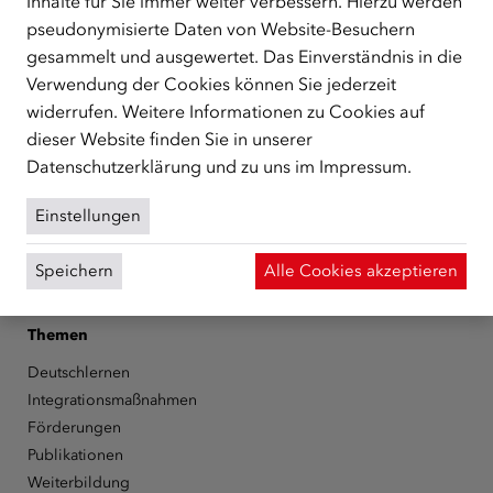
Inhalte für Sie immer weiter verbessern. Hierzu werden
zentrale Anlaufstelle bei der Integration in Österreich
pseudonymisierte Daten von Website-Besuchern
unterstützt.
mehr
gesammelt und ausgewertet. Das Einverständnis in die
Facebook
YouTube
Instagram
LinkedIn
Verwendung der Cookies können Sie jederzeit
widerrufen. Weitere Informationen zu Cookies auf
Über den ÖIF
dieser Website finden Sie in unserer
Datenschutzerklärung
und zu uns im
Impressum
.
Der Österreichische Integrationsfonds (ÖIF)
Organigramm
Einstellungen
Presse
Informationen erhalten
Speichern
Alle Cookies akzeptieren
Karriere
ÖIF-Bestelldienst
Themen
Deutschlernen
Integrationsmaßnahmen
Förderungen
Publikationen
Weiterbildung