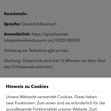
Kursdetails:
Sprache:
Deutsch/Ukrainisch
Anmeldelink:
https://sprachportal-
integrationsfonds.zoom.us/j/92201089502
Anleitung zur Teilnahme gibt es
hier
.
(Achtung: Dieser Link wird erst 15 Minuten vor dem Start
des Onlinekurses aktiviert.)
Zurück zur Übersicht
Hinweis zu Cookies
Unsere Webseite verwendet Cookies. Diese haben
zwei Funktionen: Zum einen sind sie erforderlich für die
ÜBER UNS
grundlegende Funktionalität unserer Website. Zum