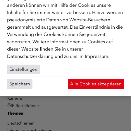
anderen können wir mit Hilfe der Cookies unsere
Der Österreichische Integrationsfonds (ÖIF) ist ein Fonds der
Inhalte für Sie immer weiter verbessern. Hierzu werden
Republik Österreich, der Flüchtlinge, subsidiär
Schutzberechtigte, Vertriebene sowie Zuwander/innen als
pseudonymisierte Daten von Website-Besuchern
zentrale Anlaufstelle bei der Integration in Österreich
gesammelt und ausgewertet. Das Einverständnis in die
unterstützt.
mehr
Verwendung der Cookies können Sie jederzeit
widerrufen. Weitere Informationen zu Cookies auf
Facebook
YouTube
Instagram
LinkedIn
dieser Website finden Sie in unserer
Datenschutzerklärung
und zu uns im
Impressum
.
Über den ÖIF
Der Österreichische Integrationsfonds (ÖIF)
Einstellungen
Organigramm
Presse
Speichern
Alle Cookies akzeptieren
Informationen erhalten
Karriere
ÖIF-Bestelldienst
Themen
Deutschlernen
Integrationsmaßnahmen