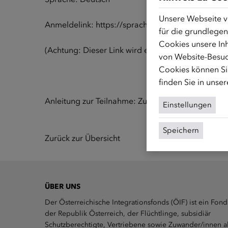
Unsere Webseite v
Anmeldelink:
https://sprachportal-integrations
für die grundlegen
Cookies unsere Inh
(Achtung: Dieser Link wird erst 15 Minuten vor dem
von Website-Besuc
Cookies können Sie
finden Sie in unse
Anleitung zur Teilnahme:
Zum Anleitungsvideo
Einstellungen
Speichern
Zurück zur Übersicht
ÜBER UNS
Der Österreichische Integrationsfonds (ÖIF) ist ein Fond
der Republik Österreich, der Flüchtlinge, subsidiär
Schutzberechtigte, Vertriebene sowie Zuwander/innen a