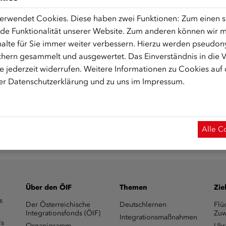
erwendet Cookies. Diese haben zwei Funktionen: Zum einen sin
fonds.zoom.us/j/94616945580
de Funktionalität unserer Website. Zum anderen können wir mi
alte für Sie immer weiter verbessern. Hierzu werden pseudon
 Start des Onlinekurses aktiviert.)
hern gesammelt und ausgewertet. Das Einverständnis in die
 jederzeit widerrufen. Weitere Informationen zu Cookies auf
rer
Datenschutzerklärung
und zu uns im
Impressum
.
Alle C
Über den ÖIF
Themen
Zie
s
Der Österreichische
Deutschlernen
Flü
Integrationsfonds (ÖIF)
Zuw
Integrationsmaßnahmen
ls
Organigramm
Ukr