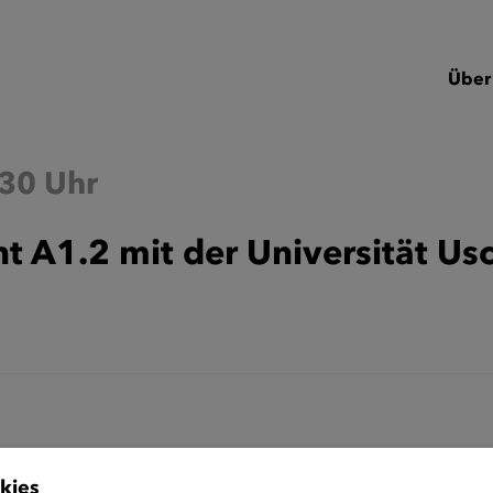
Über
:30 Uhr
t A1.2 mit der Universität U
kies