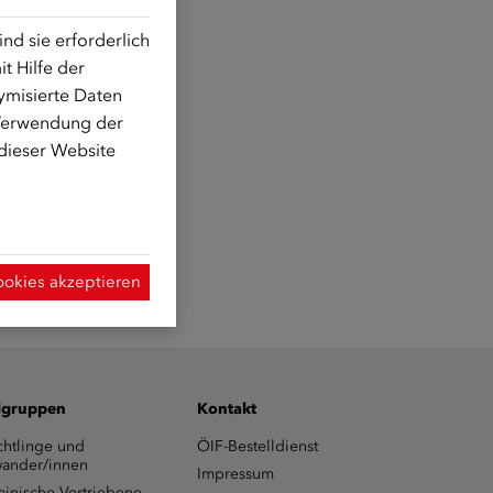
d sie erforderlich
t Hilfe der
ymisierte Daten
 Verwendung der
 dieser Website
ookies akzeptieren
lgruppen
Kontakt
chtlinge und
ÖIF-Bestelldienst
ander/innen
Impressum
ainische Vertriebene