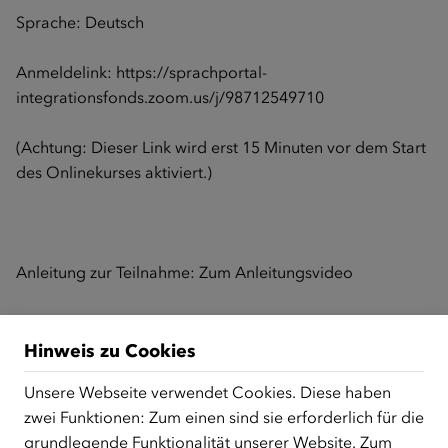
Sprache: Deutsch
Anmeldelink:
https://sprachportal-
integrationsfonds.zoom.us/j/98712549710
(Achtung: Dieser Link wird erst 15 Minuten vor dem Start
des Onlinekurses aktiviert.)
Anleitung zur Teilnahme:
Zum Anleitungsvideo
Zurück zur Übersicht
Hinweis zu Cookies
Unsere Webseite verwendet Cookies. Diese haben
zwei Funktionen: Zum einen sind sie erforderlich für die
ÜBER UNS
grundlegende Funktionalität unserer Website. Zum