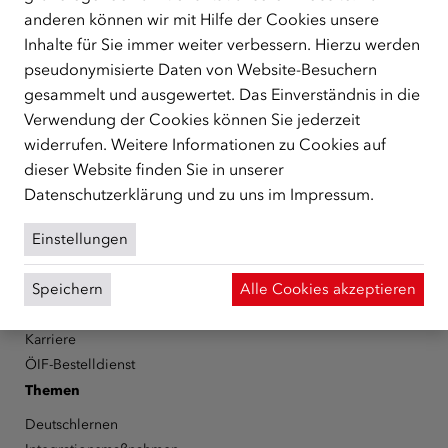
anderen können wir mit Hilfe der Cookies unsere
Der Österreichische Integrationsfonds (ÖIF) ist ein Fonds der
Inhalte für Sie immer weiter verbessern. Hierzu werden
Republik Österreich, der Flüchtlinge, subsidiär
Schutzberechtigte, Vertriebene sowie Zuwander/innen als
pseudonymisierte Daten von Website-Besuchern
zentrale Anlaufstelle bei der Integration in Österreich
gesammelt und ausgewertet. Das Einverständnis in die
unterstützt.
mehr
Verwendung der Cookies können Sie jederzeit
widerrufen. Weitere Informationen zu Cookies auf
Facebook
YouTube
Instagram
LinkedIn
dieser Website finden Sie in unserer
Datenschutzerklärung
und zu uns im
Impressum
.
Über den ÖIF
Einstellungen
Der Österreichische Integrationsfonds (ÖIF)
Organigramm
Speichern
Alle Cookies akzeptieren
Presse
Informationen erhalten
Karriere
ÖIF-Bestelldienst
Themen
Deutschlernen