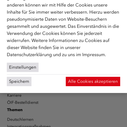
anderen können wir mit Hilfe der Cookies unsere
Der Österreichische Integrationsfonds (ÖIF) ist ein Fonds der
Inhalte für Sie immer weiter verbessern. Hierzu werden
Republik Österreich, der Flüchtlinge, subsidiär
Schutzberechtigte, Vertriebene sowie Zuwander/innen als
pseudonymisierte Daten von Website-Besuchern
zentrale Anlaufstelle bei der Integration in Österreich
gesammelt und ausgewertet. Das Einverständnis in die
unterstützt.
mehr
Verwendung der Cookies können Sie jederzeit
widerrufen. Weitere Informationen zu Cookies auf
Facebook
YouTube
Instagram
LinkedIn
dieser Website finden Sie in unserer
Datenschutzerklärung
und zu uns im
Impressum
.
Über den ÖIF
Der Österreichische Integrationsfonds (ÖIF)
Einstellungen
Organigramm
Presse
Speichern
Alle Cookies akzeptieren
Informationen erhalten
Karriere
ÖIF-Bestelldienst
Themen
Deutschlernen
Integrationsmaßnahmen