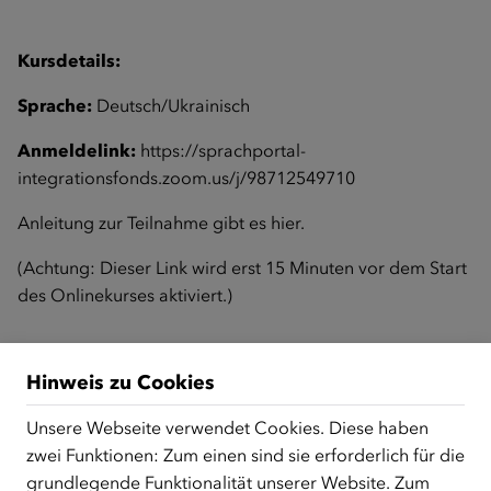
Kursdetails:
Sprache:
Deutsch/Ukrainisch
Anmeldelink:
https://sprachportal-
integrationsfonds.zoom.us/j/98712549710
Anleitung zur Teilnahme gibt es
hier
.
(Achtung: Dieser Link wird erst 15 Minuten vor dem Start
des Onlinekurses aktiviert.)
Zurück zur Übersicht
Hinweis zu Cookies
Unsere Webseite verwendet Cookies. Diese haben
zwei Funktionen: Zum einen sind sie erforderlich für die
ÜBER UNS
grundlegende Funktionalität unserer Website. Zum