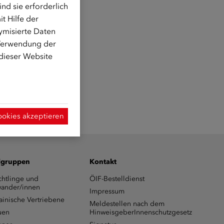
d sie erforderlich
t Hilfe der
ymisierte Daten
 Verwendung der
 dieser Website
ookies akzeptieren
lgruppen
Kontakt
chtlinge und
ÖIF-Bestelldienst
ander/innen
Impressum
ainische Vertriebene
Meldestellen nach dem
uen
HinweisgeberInnenschutzgesetz