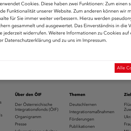
erwendet Cookies. Diese haben zwei Funktionen: Zum einen sin
de Funktionalität unserer Website. Zum anderen können wir mi
alte für Sie immer weiter verbessern. Hierzu werden pseudon
sfonds.zoom.us/j/98712549710
hern gesammelt und ausgewertet. Das Einverständnis in die
 jederzeit widerrufen. Weitere Informationen zu Cookies auf
rer
Datenschutzerklärung
und zu uns im
Impressum
.
 Start des Onlinekurses aktiviert.)
Alle C
Über den ÖIF
Themen
Zie
s
Der Österreichische
Deutschlernen
Flü
Integrationsfonds (ÖIF)
Zuw
Integrationsmaßnahmen
ls
Organigramm
Ukr
Förderungen
Presse
Fra
Publikationen