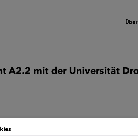
Über
t A2.2 mit der Universität D
kies