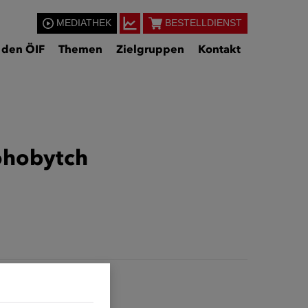
MEDIATHEK
BESTELLDIENST
 den ÖIF
Themen
Zielgruppen
Kontakt
rohobytch