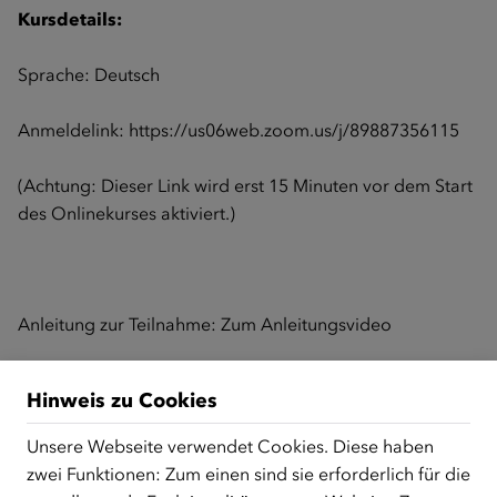
Kursdetails:
Sprache: Deutsch
Anmeldelink:
https://us06web.zoom.us/j/89887356115
(Achtung: Dieser Link wird erst 15 Minuten vor dem Start
des Onlinekurses aktiviert.)
Anleitung zur Teilnahme:
Zum Anleitungsvideo
Hinweis zu Cookies
Zurück zur Übersicht
Unsere Webseite verwendet Cookies. Diese haben
zwei Funktionen: Zum einen sind sie erforderlich für die