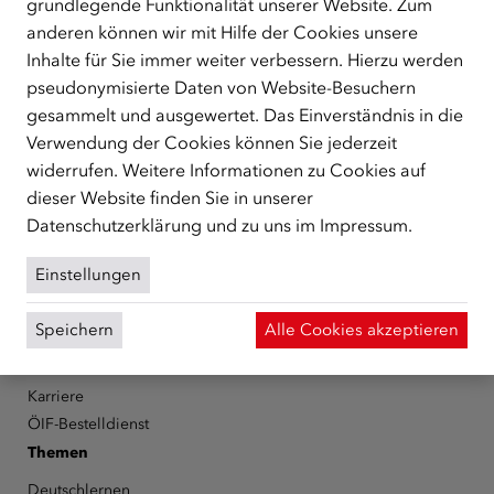
grundlegende Funktionalität unserer Website. Zum
ÜBER UNS
anderen können wir mit Hilfe der Cookies unsere
Der Österreichische Integrationsfonds (ÖIF) ist ein Fonds der
Inhalte für Sie immer weiter verbessern. Hierzu werden
Republik Österreich, der Flüchtlinge, subsidiär
pseudonymisierte Daten von Website-Besuchern
Schutzberechtigte, Vertriebene sowie Zuwander/innen als
gesammelt und ausgewertet. Das Einverständnis in die
zentrale Anlaufstelle bei der Integration in Österreich
Verwendung der Cookies können Sie jederzeit
unterstützt.
mehr
widerrufen. Weitere Informationen zu Cookies auf
Facebook
YouTube
Instagram
LinkedIn
dieser Website finden Sie in unserer
Datenschutzerklärung
und zu uns im
Impressum
.
Über den ÖIF
Einstellungen
Der Österreichische Integrationsfonds (ÖIF)
Organigramm
Speichern
Alle Cookies akzeptieren
Presse
Informationen erhalten
Karriere
ÖIF-Bestelldienst
Themen
Deutschlernen