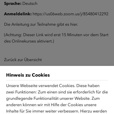
Sprache:
Deutsch
Anmeldelink:
https://us06web.zoom.us/j/85480412292
Die Anleitung zur Teilnahme gibt es
hier
.
(Achtung: Dieser Link wird erst 15 Minuten vor dem Start
des Onlinekurses aktiviert.)
Zurück zur Übersicht
Hinweis zu Cookies
ÜBER UNS
Unsere Webseite verwendet Cookies. Diese haben
Der Österreichische Integrationsfonds (ÖIF) ist ein Fonds der
zwei Funktionen: Zum einen sind sie erforderlich für die
Republik Österreich, der Flüchtlinge, subsidiär
grundlegende Funktionalität unserer Website. Zum
Schutzberechtigte, Vertriebene sowie Zuwander/innen als
anderen können wir mit Hilfe der Cookies unsere
zentrale Anlaufstelle bei der Integration in Österreich
Inhalte für Sie immer weiter verbessern. Hierzu werden