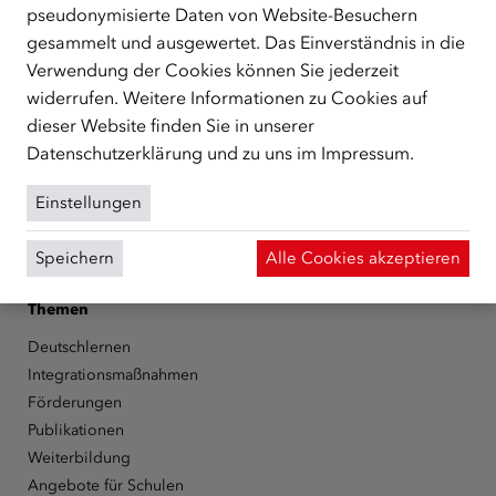
unterstützt.
mehr
pseudonymisierte Daten von Website-Besuchern
gesammelt und ausgewertet. Das Einverständnis in die
Facebook
YouTube
Instagram
LinkedIn
Verwendung der Cookies können Sie jederzeit
widerrufen. Weitere Informationen zu Cookies auf
Über den ÖIF
dieser Website finden Sie in unserer
Der Österreichische Integrationsfonds (ÖIF)
Datenschutzerklärung
und zu uns im
Impressum
.
Organigramm
Presse
Einstellungen
Informationen erhalten
Karriere
Speichern
Alle Cookies akzeptieren
ÖIF-Bestelldienst
Themen
Deutschlernen
Integrationsmaßnahmen
Förderungen
Publikationen
Weiterbildung
Angebote für Schulen