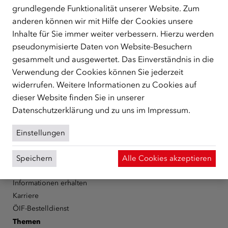
grundlegende Funktionalität unserer Website. Zum
ÜBER UNS
anderen können wir mit Hilfe der Cookies unsere
Inhalte für Sie immer weiter verbessern. Hierzu werden
Der Österreichische Integrationsfonds (ÖIF) ist ein Fonds der
Republik Österreich, der Flüchtlinge, subsidiär
pseudonymisierte Daten von Website-Besuchern
Schutzberechtigte, Vertriebene sowie Zuwander/innen als
gesammelt und ausgewertet. Das Einverständnis in die
zentrale Anlaufstelle bei der Integration in Österreich
Verwendung der Cookies können Sie jederzeit
unterstützt.
mehr
widerrufen. Weitere Informationen zu Cookies auf
dieser Website finden Sie in unserer
Facebook
YouTube
Instagram
LinkedIn
Datenschutzerklärung
und zu uns im
Impressum
.
Über den ÖIF
Einstellungen
Der Österreichische Integrationsfonds (ÖIF)
Organigramm
Speichern
Alle Cookies akzeptieren
Presse
Informationen erhalten
Karriere
ÖIF-Bestelldienst
Themen