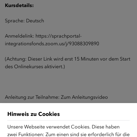
Kursdetails:
Sprache: Deutsch
Anmeldelink:
https://sprachportal-
integrationsfonds.zoom.us/j/93088309890
(Achtung: Dieser Link wird erst 15 Minuten vor dem Start
des Onlinekurses aktiviert.)
Anleitung zur Teilnahme:
Zum Anleitungsvideo
Hinweis zu Cookies
Zurück zur Übersicht
Unsere Webseite verwendet Cookies. Diese haben
zwei Funktionen: Zum einen sind sie erforderlich für die