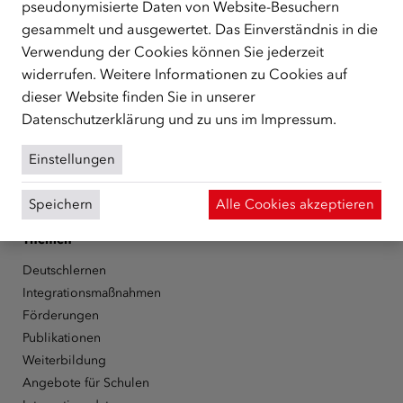
pseudonymisierte Daten von Website-Besuchern
Facebook
YouTube
Instagram
LinkedIn
gesammelt und ausgewertet. Das Einverständnis in die
Verwendung der Cookies können Sie jederzeit
widerrufen. Weitere Informationen zu Cookies auf
Über den ÖIF
dieser Website finden Sie in unserer
Der Österreichische Integrationsfonds (ÖIF)
Datenschutzerklärung
und zu uns im
Impressum
.
Organigramm
Presse
Einstellungen
Informationen erhalten
Karriere
Speichern
Alle Cookies akzeptieren
ÖIF-Bestelldienst
Themen
Deutschlernen
Integrationsmaßnahmen
Förderungen
Publikationen
Weiterbildung
Angebote für Schulen