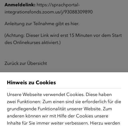
Anmeldelink:
https://sprachportal-
integrationsfonds.zoom.us/j/93088309890
Anleitung zur Teilnahme gibt es
hier
.
(Achtung: Dieser Link wird erst 15 Minuten vor dem Start
des Onlinekurses aktiviert.)
Zurück zur Übersicht
Hinweis zu Cookies
ÜBER UNS
Unsere Webseite verwendet Cookies. Diese haben
Der Österreichische Integrationsfonds (ÖIF) ist ein Fonds der
zwei Funktionen: Zum einen sind sie erforderlich für die
Republik Österreich, der Flüchtlinge, subsidiär
grundlegende Funktionalität unserer Website. Zum
Schutzberechtigte, Vertriebene sowie Zuwander/innen als
anderen können wir mit Hilfe der Cookies unsere
zentrale Anlaufstelle bei der Integration in Österreich
Inhalte für Sie immer weiter verbessern. Hierzu werden
unterstützt.
mehr