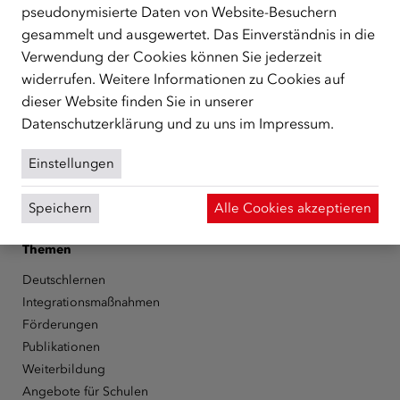
unterstützt.
mehr
pseudonymisierte Daten von Website-Besuchern
gesammelt und ausgewertet. Das Einverständnis in die
Facebook
YouTube
Instagram
LinkedIn
Verwendung der Cookies können Sie jederzeit
widerrufen. Weitere Informationen zu Cookies auf
Über den ÖIF
dieser Website finden Sie in unserer
Der Österreichische Integrationsfonds (ÖIF)
Datenschutzerklärung
und zu uns im
Impressum
.
Organigramm
Presse
Einstellungen
Informationen erhalten
Karriere
Speichern
Alle Cookies akzeptieren
ÖIF-Bestelldienst
Themen
Deutschlernen
Integrationsmaßnahmen
Förderungen
Publikationen
Weiterbildung
Angebote für Schulen