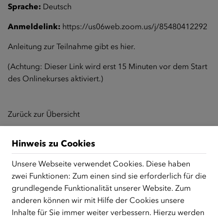
Sprache:
Deutsch
Anmeldelink:
https://us06web.zoom.us/j/85480412292
Anleitung zur Teilnahme gibt es
hier
.
(Achtung: Dieser Link wird erst 15 Minuten vor dem Start
des Onlinekurses aktiviert.)
Zurück zur Übersicht
Hinweis zu Cookies
ÜBER UNS
Unsere Webseite verwendet Cookies. Diese haben
Der Österreichische Integrationsfonds (ÖIF) ist ein Fonds der
zwei Funktionen: Zum einen sind sie erforderlich für die
Republik Österreich, der Flüchtlinge, subsidiär
grundlegende Funktionalität unserer Website. Zum
Schutzberechtigte, Vertriebene sowie Zuwander/innen als
anderen können wir mit Hilfe der Cookies unsere
zentrale Anlaufstelle bei der Integration in Österreich
Inhalte für Sie immer weiter verbessern. Hierzu werden