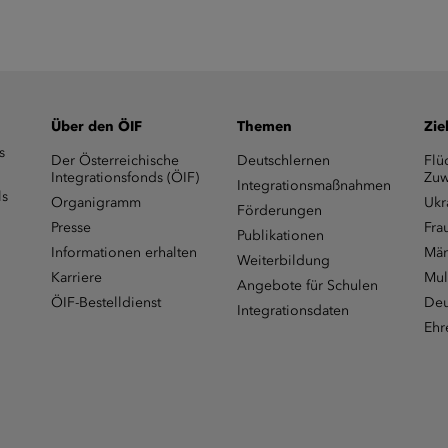
Über den ÖIF
Themen
Zie
s
Der Österreichische
Deutschlernen
Flü
Integrationsfonds (ÖIF)
Zuw
Integrationsmaßnahmen
ls
Organigramm
Ukr
Förderungen
Presse
Fra
Publikationen
Informationen erhalten
Män
Weiterbildung
Karriere
Mul
Angebote für Schulen
ÖIF-Bestelldienst
Deu
Integrationsdaten
Ehr