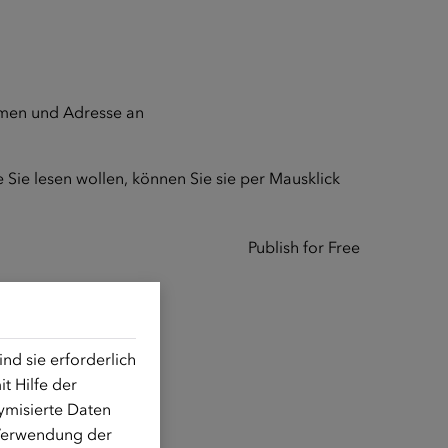
amen und Adresse an
 Sie lesen wollen, können Sie sie per Mausklick
Publish for Free
d sie erforderlich
t Hilfe der
ymisierte Daten
 Verwendung der