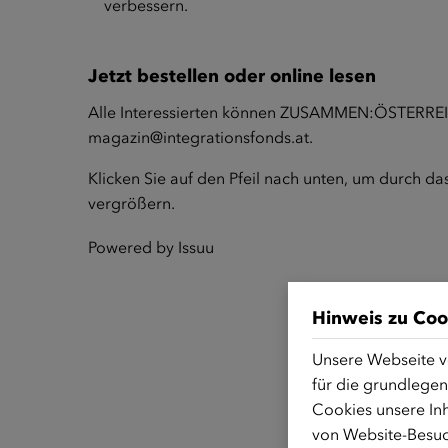
verbessern.
Jetzt bestellen oder online lesen
Alle Interessierten können ZUSAMMEN:ÖSTERREIC
magazin@integrationsfonds.at
.
Klicken Sie auf den Pfeil nach unten, um durch da
vergrößern.
Powered by
Issuu
Hinweis zu Coo
Unsere Webseite v
für die grundlegen
Cookies unsere Inh
von Website-Besuc