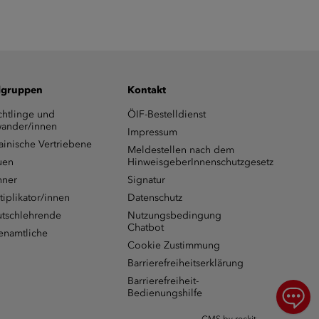
lgruppen
Kontakt
chtlinge und
ÖIF-Bestelldienst
ander/innen
Impressum
ainische Vertriebene
Meldestellen nach dem
uen
HinweisgeberInnenschutzgesetz
ner
Signatur
tiplikator/innen
Datenschutz
tschlehrende
Nutzungsbedingung
Chatbot
enamtliche
Cookie Zustimmung
Barrierefreiheitserklärung
Barrierefreiheit-
Bedienungshilfe
Chat