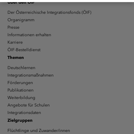
Über den ÖIF
Der Österreichische Integrationsfonds (ÖIF)
Organigramm
Presse
Informationen erhalten
Karriere
ÖIF-Bestelldienst
Themen
Deutschlernen
Integrationsmaßnahmen
Förderungen
Publikationen
Weiterbildung
Angebote für Schulen
Integrationsdaten
Zielgruppen
Flüchtlinge und Zuwander/innen