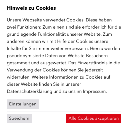
Qualitätsstandard und Evaluierungen
Hinweis zu Cookies
ÖIF-zertifizierte Kursträger
Unsere Webseite verwendet Cookies. Diese haben
zwei Funktionen: Zum einen sind sie erforderlich für die
grundlegende Funktionalität unserer Website. Zum
anderen können wir mit Hilfe der Cookies unsere
Inhalte für Sie immer weiter verbessern. Hierzu werden
pseudonymisierte Daten von Website-Besuchern
gesammelt und ausgewertet. Das Einverständnis in die
ÜBER UNS
Verwendung der Cookies können Sie jederzeit
widerrufen. Weitere Informationen zu Cookies auf
Der Österreichische Integrationsfonds (ÖIF) ist ein Fonds der
dieser Website finden Sie in unserer
Republik Österreich, der Flüchtlinge, subsidiär
Schutzberechtigte, Vertriebene sowie Zuwander/innen als
Datenschutzerklärung
und zu uns im
Impressum
.
zentrale Anlaufstelle bei der Integration in Österreich
unterstützt.
mehr
Einstellungen
Facebook
YouTube
Instagram
LinkedIn
Speichern
Alle Cookies akzeptieren