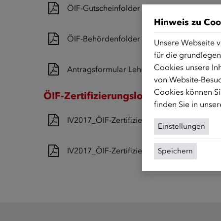
ÖIF-Gutscheinfolder
Hinweis zu Coo
ÖIF-Behördenfolder
Unsere Webseite v
für die grundlegen
Cookies unsere Inh
Antragsformular Lehrkräfte
von Website-Besuc
Cookies können Sie
ÖIF-Zertifizierungslogo
finden Sie in unse
IV2017_ÖIF-Zertifizierungslogo_CMYK
Einstellungen
IV2017_ÖIF-Zertifizierungslogo_Richtlinien
Speichern