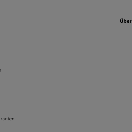
Über
n
granten