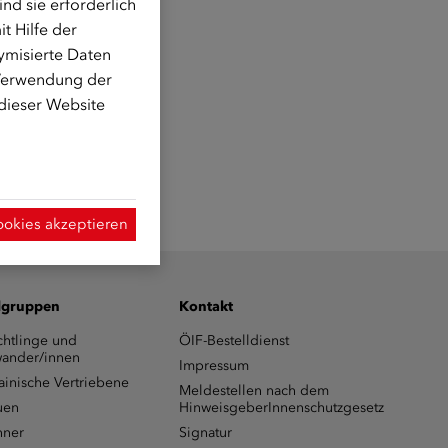
d sie erforderlich
t Hilfe der
ymisierte Daten
 Verwendung der
 dieser Website
ookies akzeptieren
lgruppen
Kontakt
chtlinge und
ÖIF-Bestelldienst
ander/innen
Impressum
ainische Vertriebene
Meldestellen nach dem
uen
HinweisgeberInnenschutzgesetz
ner
Signatur