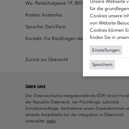
Unsere Webseite v
Wo: Reitschulgasse 19, 8010 Graz
für die grundlegen
Kosten: kostenlos
Cookies unsere Inh
von Website-Besuc
Sprache: Dari/Farsi
Cookies können Sie
finden Sie in unse
Kontakt: Für Rückfragen stehen wir unter
frauen.s
Einstellungen
Zurück zur Übersicht
Speichern
ÜBER UNS
Der Österreichische Integrationsfonds (ÖIF) ist ein Fond
der Republik Österreich, der Flüchtlinge, subsidiär
Schutzberechtigte, Vertriebene sowie Zuwander/innen a
zentrale Anlaufstelle bei der Integration in Österreich
unterstützt.
mehr