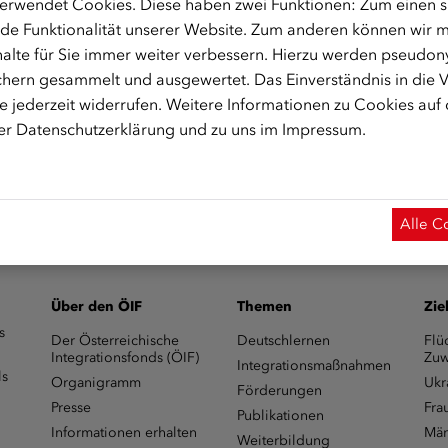
erwendet Cookies. Diese haben zwei Funktionen: Zum einen sin
de Funktionalität unserer Website. Zum anderen können wir mi
alte für Sie immer weiter verbessern. Hierzu werden pseudon
hern gesammelt und ausgewertet. Das Einverständnis in die
 jederzeit widerrufen. Weitere Informationen zu Cookies auf
rer
Datenschutzerklärung
und zu uns im
Impressum
.
tmk@integrationsfonds.at
zur Verfügung.
Alle C
Über den ÖIF
Themen
Zie
s
Der Österreichische
Deutschlernen
Flü
Integrationsfonds (ÖIF)
Zuw
Integrationsmaßnahmen
ls
Organigramm
Ukr
Förderungen
Presse
Fra
Publikationen
Informationen erhalten
Män
Weiterbildung