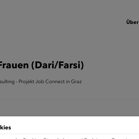
Über
rauen (Dari/Farsi)
ulting - Projekt Job Connect in Graz
kies