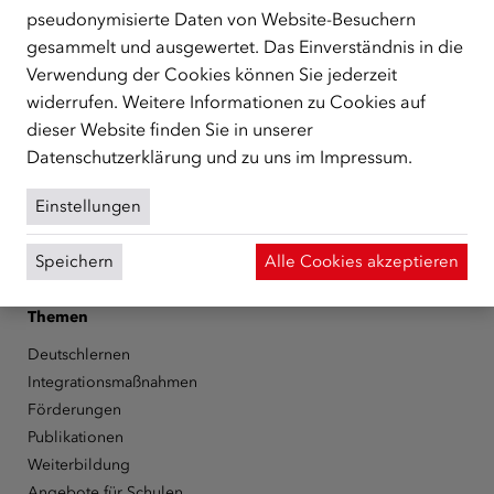
unterstützt.
mehr
pseudonymisierte Daten von Website-Besuchern
gesammelt und ausgewertet. Das Einverständnis in die
Facebook
YouTube
Instagram
LinkedIn
Verwendung der Cookies können Sie jederzeit
widerrufen. Weitere Informationen zu Cookies auf
Über den ÖIF
dieser Website finden Sie in unserer
Der Österreichische Integrationsfonds (ÖIF)
Datenschutzerklärung
und zu uns im
Impressum
.
Organigramm
Presse
Einstellungen
Informationen erhalten
Karriere
Speichern
Alle Cookies akzeptieren
ÖIF-Bestelldienst
Themen
Deutschlernen
Integrationsmaßnahmen
Förderungen
Publikationen
Weiterbildung
Angebote für Schulen