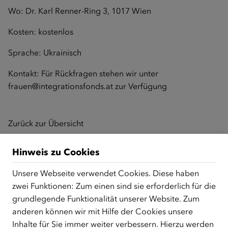
Wo: Dr. Karl Renner-Ring 3, 1017 Wien
Kosten: kostenlos
Sprache: Ukrainisch
Kontakt: Für Rückfragen stehen wir unter
frauen@integrationsfonds.at
zur Verfügung
Zurück zur Übersicht
Hinweis zu Cookies
ÜBER UNS
Unsere Webseite verwendet Cookies. Diese haben
zwei Funktionen: Zum einen sind sie erforderlich für die
Der Österreichische Integrationsfonds (ÖIF) ist ein Fonds der
grundlegende Funktionalität unserer Website. Zum
Republik Österreich, der Flüchtlinge, subsidiär
Schutzberechtigte, Vertriebene sowie Zuwander/innen als
anderen können wir mit Hilfe der Cookies unsere
zentrale Anlaufstelle bei der Integration in Österreich
Inhalte für Sie immer weiter verbessern. Hierzu werden