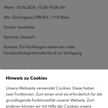
Wann: 10.06.2024, 15:00-18:00 Uhr
Wo: Zinnergasse 29B/B/6, 1110 Wien
Kosten: kostenlos
Sprache: Deutsch
Kontakt: Für Rückfragen stehen wir unter
frauen(at)integrationsfonds.at
zur Verfügung
Zurück zur Übersicht
Hinweis zu Cookies
Unsere Webseite verwendet Cookies. Diese haben
ÜBER UNS
zwei Funktionen: Zum einen sind sie erforderlich für die
grundlegende Funktionalität unserer Website. Zum
Der Österreichische Integrationsfonds (ÖIF) ist ein Fonds der
anderen können wir mit Hilfe der Cookies unsere
Republik Österreich, der Flüchtlinge, subsidiär