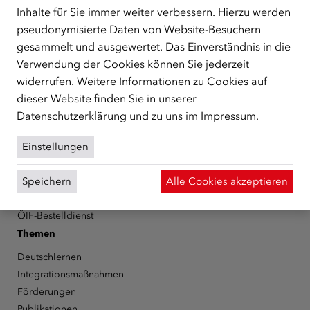
Schutzberechtigte, Vertriebene sowie Zuwander/innen als
Inhalte für Sie immer weiter verbessern. Hierzu werden
zentrale Anlaufstelle bei der Integration in Österreich
pseudonymisierte Daten von Website-Besuchern
unterstützt.
mehr
gesammelt und ausgewertet. Das Einverständnis in die
Verwendung der Cookies können Sie jederzeit
Facebook
YouTube
Instagram
LinkedIn
widerrufen. Weitere Informationen zu Cookies auf
dieser Website finden Sie in unserer
Über den ÖIF
Datenschutzerklärung
und zu uns im
Impressum
.
Der Österreichische Integrationsfonds (ÖIF)
Organigramm
Einstellungen
Presse
Informationen erhalten
Speichern
Alle Cookies akzeptieren
Karriere
ÖIF-Bestelldienst
Themen
Deutschlernen
Integrationsmaßnahmen
Förderungen
Publikationen