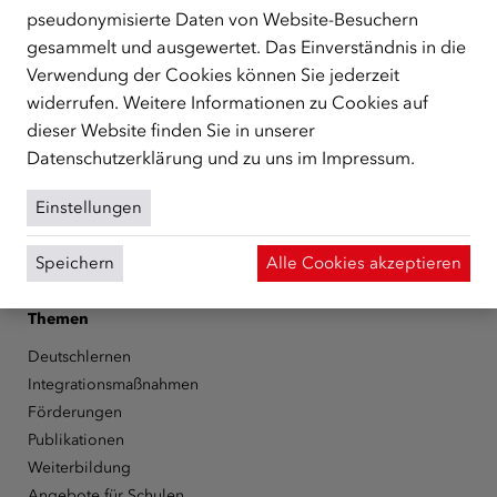
unterstützt.
mehr
pseudonymisierte Daten von Website-Besuchern
gesammelt und ausgewertet. Das Einverständnis in die
Facebook
YouTube
Instagram
LinkedIn
Verwendung der Cookies können Sie jederzeit
widerrufen. Weitere Informationen zu Cookies auf
Über den ÖIF
dieser Website finden Sie in unserer
Der Österreichische Integrationsfonds (ÖIF)
Datenschutzerklärung
und zu uns im
Impressum
.
Organigramm
Presse
Einstellungen
Informationen erhalten
Karriere
Speichern
Alle Cookies akzeptieren
ÖIF-Bestelldienst
Themen
Deutschlernen
Integrationsmaßnahmen
Förderungen
Publikationen
Weiterbildung
Angebote für Schulen