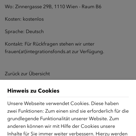
Wo: Zinnergasse 29B, 1110 Wien - Raum B6
Kosten: kostenlos
Sprache: Deutsch
Kontakt: Für Rückfragen stehen wir unter
frauen
(at)integrationsfonds.at
zur Verfügung.
Zurück zur Übersicht
Hinweis zu Cookies
ÜBER UNS
Unsere Webseite verwendet Cookies. Diese haben
zwei Funktionen: Zum einen sind sie erforderlich für die
Der Österreichische Integrationsfonds (ÖIF) ist ein Fonds der
grundlegende Funktionalität unserer Website. Zum
Republik Österreich, der Flüchtlinge, subsidiär
Schutzberechtigte, Vertriebene sowie Zuwander/innen als
anderen können wir mit Hilfe der Cookies unsere
zentrale Anlaufstelle bei der Integration in Österreich
Inhalte für Sie immer weiter verbessern. Hierzu werden