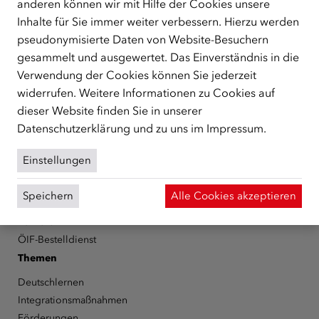
anderen können wir mit Hilfe der Cookies unsere
Republik Österreich, der Flüchtlinge, subsidiär
Inhalte für Sie immer weiter verbessern. Hierzu werden
Schutzberechtigte, Vertriebene sowie Zuwander/innen als
pseudonymisierte Daten von Website-Besuchern
zentrale Anlaufstelle bei der Integration in Österreich
gesammelt und ausgewertet. Das Einverständnis in die
unterstützt.
mehr
Verwendung der Cookies können Sie jederzeit
Facebook
YouTube
Instagram
LinkedIn
widerrufen. Weitere Informationen zu Cookies auf
dieser Website finden Sie in unserer
Über den ÖIF
Datenschutzerklärung
und zu uns im
Impressum
.
Der Österreichische Integrationsfonds (ÖIF)
Einstellungen
Organigramm
Presse
Speichern
Alle Cookies akzeptieren
Informationen erhalten
Karriere
ÖIF-Bestelldienst
Themen
Deutschlernen
Integrationsmaßnahmen
Förderungen