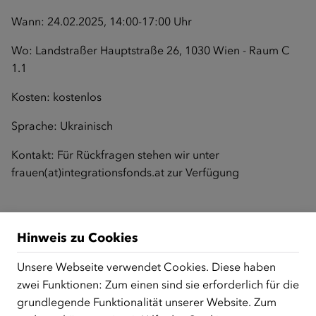
Wann: 24.02.2025, 14:00-17:00 Uhr
Wo: Landstraßer Hauptstraße 26, 1030 Wien - Raum C
1.1
Kosten: kostenlos
Sprache: Ukrainisch
Kontakt: Für Rückfragen stehen wir unter
frauen
(at)integrationsfonds.at
zur Verfügung
Zurück zur Übersicht
Hinweis zu Cookies
Unsere Webseite verwendet Cookies. Diese haben
zwei Funktionen: Zum einen sind sie erforderlich für die
ÜBER UNS
grundlegende Funktionalität unserer Website. Zum
Der Österreichische Integrationsfonds (ÖIF) ist ein Fonds der