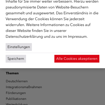
Inhalte für Sie immer weiter verbessern. Hierzu werden
zentrale Anlaufstelle bei der Integration in Österreich
pseudonymisierte Daten von Website-Besuchern
unterstützt.
mehr
gesammelt und ausgewertet. Das Einverständnis in die
Facebook
YouTube
Instagram
LinkedIn
Verwendung der Cookies können Sie jederzeit
widerrufen. Weitere Informationen zu Cookies auf
Über den ÖIF
dieser Website finden Sie in unserer
Datenschutzerklärung
und zu uns im
Impressum
.
Der Österreichische Integrationsfonds (ÖIF)
Organigramm
Einstellungen
Presse
Informationen erhalten
Speichern
Alle Cookies akzeptieren
Karriere
ÖIF-Bestelldienst
Themen
Deutschlernen
Integrationsmaßnahmen
Förderungen
Publikationen
Weiterbildung