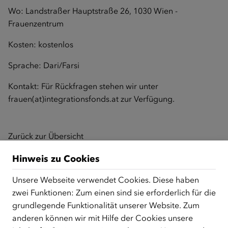
Wo: Landstraßer Hauptstraße 26, 1030 Wien -
Frauenzentrum
Kosten: kostenlos
Sprache: Dari/Farsi
Kontakt: Für Rückfragen stehen wir unter
frauen
(at)integrationsfonds.at
zur Verfügung.
Zurück zur Übersicht
Hinweis zu Cookies
Unsere Webseite verwendet Cookies. Diese haben
ÜBER UNS
zwei Funktionen: Zum einen sind sie erforderlich für die
Der Österreichische Integrationsfonds (ÖIF) ist ein Fonds der
grundlegende Funktionalität unserer Website. Zum
Republik Österreich, der Flüchtlinge, subsidiär
anderen können wir mit Hilfe der Cookies unsere
Schutzberechtigte, Vertriebene sowie Zuwander/innen als