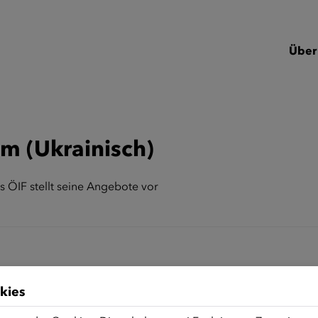
Über
m (Ukrainisch)
 ÖIF stellt seine Angebote vor
kies