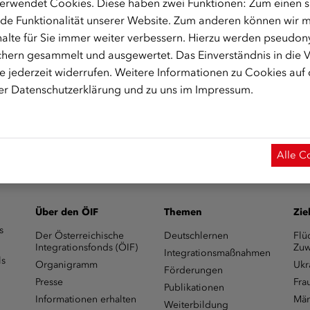
erwendet Cookies. Diese haben zwei Funktionen: Zum einen sin
um C 1.1
de Funktionalität unserer Website. Zum anderen können wir mi
alte für Sie immer weiter verbessern. Hierzu werden pseudon
hern gesammelt und ausgewertet. Das Einverständnis in die
 jederzeit widerrufen. Weitere Informationen zu Cookies auf
rer
Datenschutzerklärung
und zu uns im
Impressum
.
integrationsfonds.at
zur Verfügung
Alle C
Über den ÖIF
Themen
Zie
s
Der Österreichische
Deutschlernen
Flü
Integrationsfonds (ÖIF)
Zuw
Integrationsmaßnahmen
ls
Organigramm
Ukr
Förderungen
Presse
Fra
Publikationen
Informationen erhalten
Män
Weiterbildung