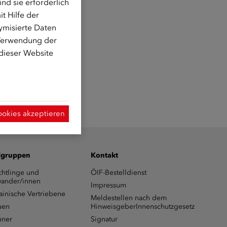
d sie erforderlich
t Hilfe der
ymisierte Daten
 Verwendung der
 dieser Website
ookies akzeptieren
lgruppen
Kontakt
chtlinge und
ÖIF-Bestelldienst
ander/innen
Impressum
ainische Vertriebene
Meldestellen nach dem
uen
HinweisgeberInnenschutzgesetz
ner
Signatur