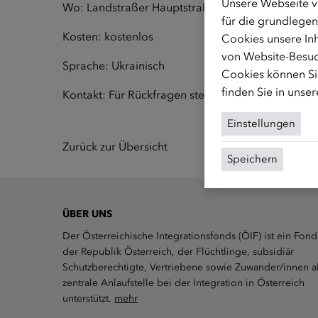
Unsere Webseite v
Wo: Landstraßer Hauptstraße 26, 1030 Wien - Ra
für die grundlegen
Kosten: kostenlos
Cookies unsere Inh
von Website-Besuc
Sprache: Ukrainisch
Cookies können Sie
finden Sie in unse
Kontakt: Für Rückfragen stehen wir unter
frauen@
Einstellungen
Zurück zur Übersicht
Speichern
ÜBER UNS
Der Österreichische Integrationsfonds (ÖIF) ist ein Fond
der Republik Österreich, der Flüchtlinge, subsidiär
Schutzberechtigte, Vertriebene sowie Zuwander/innen a
zentrale Anlaufstelle bei der Integration in Österreich
unterstützt.
mehr