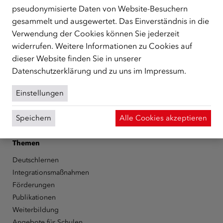
unterstützt.
mehr
pseudonymisierte Daten von Website-Besuchern
gesammelt und ausgewertet. Das Einverständnis in die
Facebook
YouTube
Instagram
LinkedIn
Verwendung der Cookies können Sie jederzeit
widerrufen. Weitere Informationen zu Cookies auf
Über den ÖIF
dieser Website finden Sie in unserer
Der Österreichische Integrationsfonds (ÖIF)
Datenschutzerklärung
und zu uns im
Impressum
.
Organigramm
Presse
Einstellungen
Informationen erhalten
Karriere
Speichern
Alle Cookies akzeptieren
ÖIF-Bestelldienst
Themen
Deutschlernen
Integrationsmaßnahmen
Förderungen
Publikationen
Weiterbildung
Angebote für Schulen