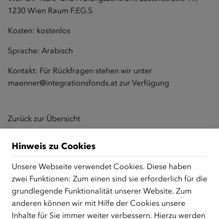
1230 Wien Raum F.EG.5
Kosten: kostenlos
Sprache: Arabisch
Kontakt: Für Rückfragen stehen wir unter
maenner@integrationsfonds.at
zur Verfügung
Zurück zur Übersicht
Hinweis zu Cookies
ÜBER UNS
Unsere Webseite verwendet Cookies. Diese haben
zwei Funktionen: Zum einen sind sie erforderlich für die
Der Österreichische Integrationsfonds (ÖIF) ist ein Fonds der
grundlegende Funktionalität unserer Website. Zum
Republik Österreich, der Flüchtlinge, subsidiär
Schutzberechtigte, Vertriebene sowie Zuwander/innen als
anderen können wir mit Hilfe der Cookies unsere
zentrale Anlaufstelle bei der Integration in Österreich
Inhalte für Sie immer weiter verbessern. Hierzu werden