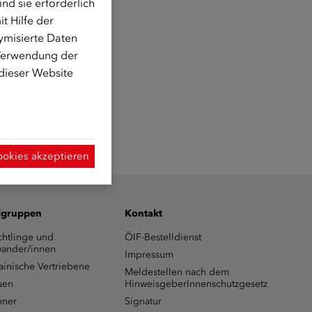
d sie erforderlich
t Hilfe der
ymisierte Daten
 Verwendung der
 dieser Website
ookies akzeptieren
lgruppen
Kontakt
chtlinge und
ÖIF-Bestelldienst
ander/innen
Impressum
ainische Vertriebene
Meldestellen nach dem
uen
HinweisgeberInnenschutzgesetz
ner
Signatur