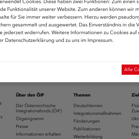
erwendet Cookies. Diese haben zwei Funktionen: Zum einen sin
e 19, 1230 Wien Raum F.EG.1
de Funktionalität unserer Website. Zum anderen können wir mi
alte für Sie immer weiter verbessern. Hierzu werden pseudon
hern gesammelt und ausgewertet. Das Einverständnis in die
 jederzeit widerrufen. Weitere Informationen zu Cookies auf
rer
Datenschutzerklärung
und zu uns im
Impressum
.
@integrationsfonds.at
zur Verfügung
Alle C
Über den ÖIF
Themen
Zie
s
Der Österreichische
Deutschlernen
Flü
Integrationsfonds (ÖIF)
Zuw
Integrationsmaßnahmen
ls
Organigramm
Ukr
Förderungen
Presse
Fra
Publikationen
Informationen erhalten
Män
Weiterbildung