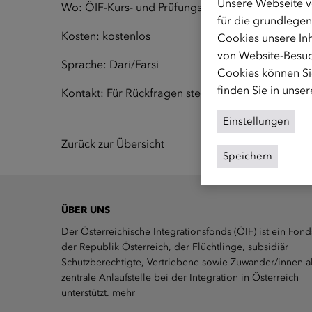
Unsere Webseite v
Wo: ÖIF-Kurs- und Prüfungszentrum, Lastenstraß
für die grundlegen
Kosten: kostenlos
Cookies unsere Inh
von Website-Besuc
Sprache: Dari/Farsi
Cookies können Sie
finden Sie in unse
Kontakt: Für Rückfragen stehen wir unter
maenner
Einstellungen
Zurück zur Übersicht
Speichern
ÜBER UNS
Der Österreichische Integrationsfonds (ÖIF) ist ein Fond
der Republik Österreich, der Flüchtlinge, subsidiär
Schutzberechtigte, Vertriebene sowie Zuwander/innen a
zentrale Anlaufstelle bei der Integration in Österreich
unterstützt.
mehr