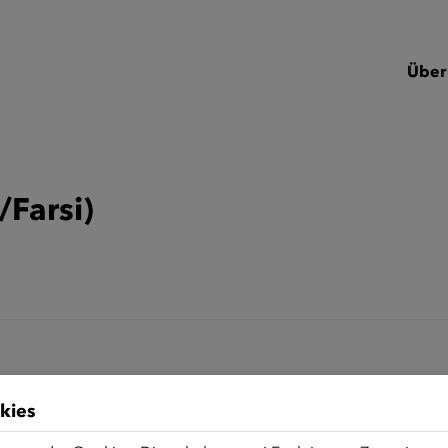
Über
/Farsi)
kies